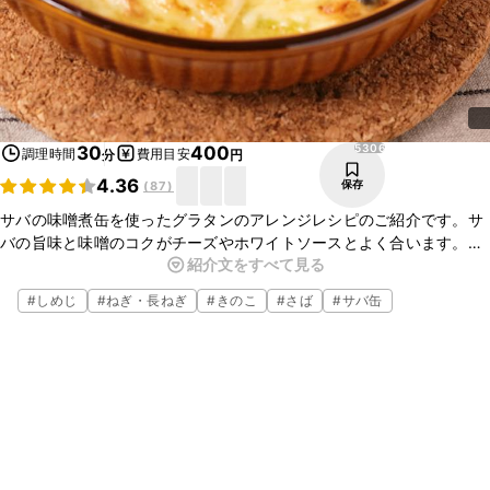
5306
30
400
調理時間
費用目安
分
円
4.36
保存
(
87
)
サバの味噌煮缶を使ったグラタンのアレンジレシピのご紹介です。サ
バの旨味と味噌のコクがチーズやホワイトソースとよく合います。
紹介文をすべて見る
とっても簡単なのに旨味がしっかりしていておいしいので、是非一度
作ってみてくださいね。
#
しめじ
#
ねぎ・長ねぎ
#
きのこ
#
さば
#
サバ缶