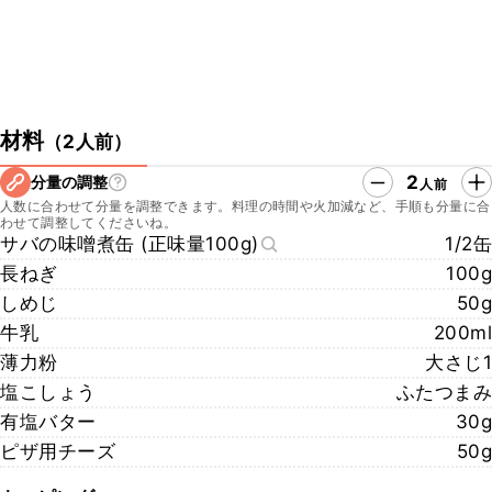
材料
（
2人前
）
2
分量の調整
人前
人数に合わせて分量を調整できます。料理の時間や火加減など、手順も分量に合
わせて調整してくださいね。
サバの味噌煮缶 (正味量100g)
1/2缶
長ねぎ
100g
しめじ
50g
牛乳
200ml
薄力粉
大さじ1
塩こしょう
ふたつまみ
有塩バター
30g
ピザ用チーズ
50g