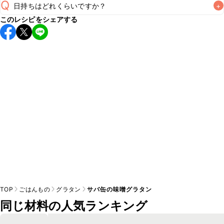
Q
日持ちはどれくらいですか？
+
このレシピをシェアする
保存期間は冷蔵で当日中が目安です。なるべくお早めにお召
し上がりください。

A
※日持ちは目安です。
こちら
の注意事項をご確認の上、正し
TOP
ごはんもの
グラタン
サバ缶の味噌グラタン
同じ材料の人気ランキング