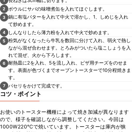
長ねぎは3cm幅に切ります。
1
ボウルにサバの味噌煮缶を入れてほぐします。
2
鍋に有塩バターを入れて中火で溶かし、1、しめじを入れ
3
て炒めます。
しんなりしたら薄力粉を入れて中火で炒めます。
4
粉気がなくなったら牛乳を数回に分けて入れ、弱火で熱し
5
ながら混ぜ合わせます。とろみがついたら塩こしょうを入
れて混ぜ、火から下ろします。
耐熱皿に2を入れ、5を流し入れ、ピザ用チーズをのせま
6
す。表面が色づくまでオーブントースターで10分程焼きま
す。
パセリをかけて完成です。
7
コツ・ポイント
お使いのトースター機種によって焼き加減が異なります
ので、様子を確認しながら調整してください。今回は
1000W220℃で焼いています。トースターは庫内が狭