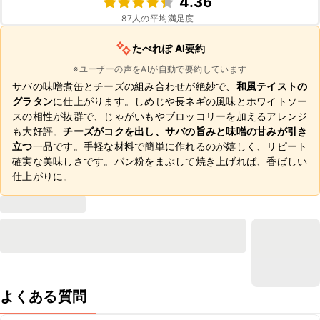
4.36
87
人の平均満足度
たべれぽ AI要約
※ユーザーの声をAIが自動で要約しています
サバの味噌煮缶とチーズの組み合わせが絶妙で、
和風テイストの
グラタン
に仕上がります。しめじや長ネギの風味とホワイトソー
スの相性が抜群で、じゃがいもやブロッコリーを加えるアレンジ
も大好評。
チーズがコクを出し、サバの旨みと味噌の甘みが引き
立つ
一品です。手軽な材料で簡単に作れるのが嬉しく、リピート
確実な美味しさです。パン粉をまぶして焼き上げれば、香ばしい
仕上がりに。
よくある質問