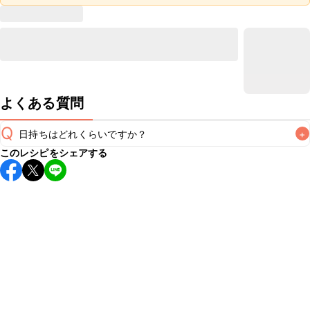
よくある質問
Q
日持ちはどれくらいですか？
+
このレシピをシェアする
保存期間は冷蔵で翌日中が目安です。なるべくお早めにお召
し上がりください。

A
※日持ちは目安です。
こちら
の注意事項をご確認の上、正し