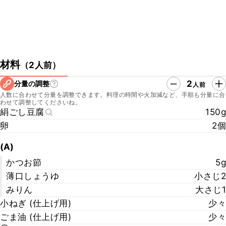
材料
（
2人前
）
2
分量の調整
人前
人数に合わせて分量を調整できます。料理の時間や火加減など、手順も分量に合
わせて調整してくださいね。
絹ごし豆腐
150g
卵
2個
(A)
かつお節
5g
薄口しょうゆ
小さじ2
みりん
大さじ1
小ねぎ (仕上げ用)
少々
ごま油 (仕上げ用)
少々