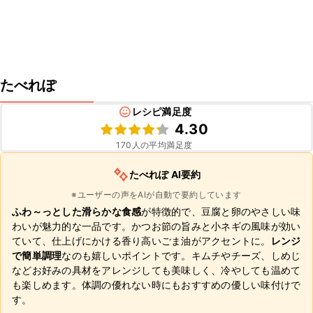
たべれぽ
レシピ満足度
4.30
170
人の平均満足度
たべれぽ AI要約
※ユーザーの声をAIが自動で要約しています
ふわ～っとした滑らかな食感
が特徴的で、豆腐と卵のやさしい味
わいが魅力的な一品です。かつお節の旨みと小ネギの風味が効い
ていて、仕上げにかける香り高いごま油がアクセントに。
レンジ
で簡単調理
なのも嬉しいポイントです。キムチやチーズ、しめじ
などお好みの具材をアレンジしても美味しく、冷やしても温めて
も楽しめます。体調の優れない時にもおすすめの優しい味付けで
す。