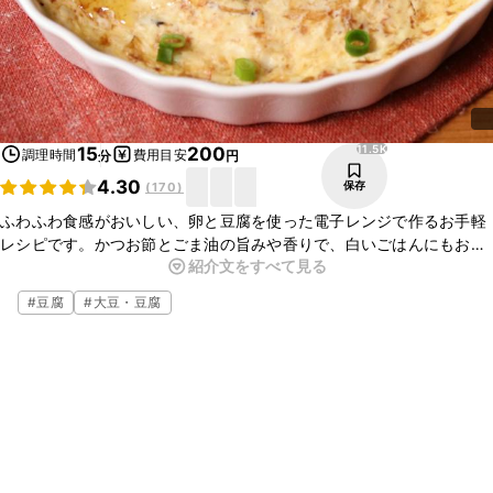
11.5K
15
200
調理時間
費用目安
分
円
4.30
保存
(
170
)
ふわふわ食感がおいしい、卵と豆腐を使った電子レンジで作るお手軽
レシピです。かつお節とごま油の旨みや香りで、白いごはんにもお酒
紹介文をすべて見る
のおつまみにもオススメです。時間がないときにもすぐ作れるので、
もう一品欲しい！という時にもぜひ作ってみてくださいね。
#
豆腐
#
大豆・豆腐