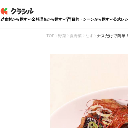
食材から探す
料理名から探す
目的・シーンから探す
公式レ
TOP
野菜
夏野菜
なす
ナスだけで簡単