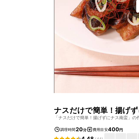
ナスだけで簡単！揚げず
「
ナスだけで簡単！揚げずにナス南蛮
」の
20
400
調理時間
費用目安
分
円
4.48
(
44
)