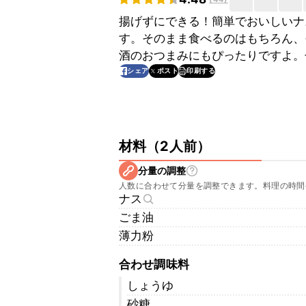
揚げずにできる！簡単でおいしいナ
す。そのまま食べるのはもちろん、
酒のおつまみにもぴったりですよ。
印刷する
シェア
ポスト
材料
（
2人前
）
分量の調整
人数に合わせて分量を調整できます。料理の時間
ナス
ごま油
薄力粉
合わせ調味料
しょうゆ
砂糖