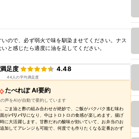
すいので、必ず弱火で味を馴染ませてください。ナス
ないと感じたら適度に油を足してください。
満足度
4.48
44
人の平均満足度
たべれぽ AI要約
ーの声をAIが自動で要約しています
、ごま油と酢の組み合わせが絶妙で、ご飯がパクパク進む味わ
面が
パリパリ
になり、中はトロトロの食感が楽しめます。揚げ
時に大活躍します。甘酢だれの酸味が効いていて、お弁当のお
追加してアレンジも可能で、何度でも作りたくなる定番おかず