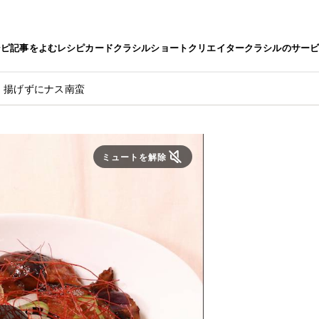
シピ
記事をよむ
レシピカード
クラシルショート
クリエイター
クラシルのサー
！揚げずにナス南蛮
ミュートを解除