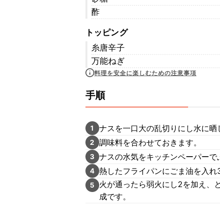
酢
トッピング
糸唐辛子
万能ねぎ
料理を安全に楽しむための注意事項
手順
ナスを一口大の乱切りにし水に晒
1
調味料を合わせておきます。
2
ナスの水気をキッチンペーパーで
3
熱したフライパンにごま油を入れ
4
火が通ったら弱火にし2を加え、
5
成です。