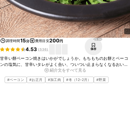
25.9K
15
200
調理時間
費用目安
分
円
4.53
保存
(
536
)
甘辛い餅ベーコン焼きはいかがでしょうか。もちもちのお餅とベーコ
ンの塩気に、甘辛いタレがよく合い、ついつい止まらなくなるおいし
紹介文をすべて見る
さです。簡単に作れるので、おやつやお酒のおつまみにぴったりです
よ。ぜひお試しくださいね。
#
ベーコン
#
お正月
#
加工肉
#
冬（12–2月）
#
野菜