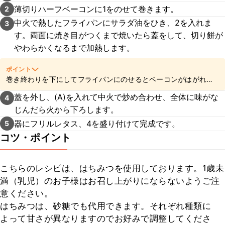
薄切りハーフベーコンに1をのせて巻きます。
2
中火で熱したフライパンにサラダ油をひき、2を入れま
3
す。両面に焼き目がつくまで焼いたら蓋をして、切り餅が
やわらかくなるまで加熱します。
ポイント
巻き終わりを下にしてフライパンにのせるとベーコンがはがれに
くくなりますよ。
蓋を外し、(A)を入れて中火で炒め合わせ、全体に味がな
4
じんだら火から下ろします。
器にフリルレタス、4を盛り付けて完成です。
5
コツ・ポイント
こちらのレシピは、はちみつを使用しております。1歳未
満（乳児）のお子様はお召し上がりにならないようご注
意ください。

はちみつは、砂糖でも代用できます。それぞれ種類に
よって甘さが異なりますのでお好みで調整してくださ