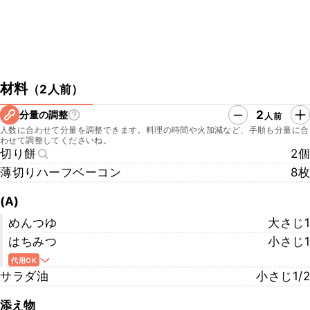
材料
（
2人前
）
2
分量の調整
人前
人数に合わせて分量を調整できます。料理の時間や火加減など、手順も分量に合
わせて調整してくださいね。
切り餅
2個
薄切りハーフベーコン
8枚
(A)
めんつゆ
大さじ1
はちみつ
小さじ1
代用OK
サラダ油
小さじ1/2
添え物