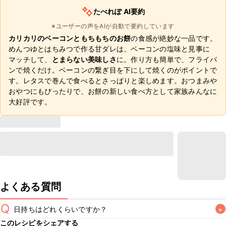
たべれぽ AI要約
※ユーザーの声をAIが自動で要約しています
カリカリのベーコンともちもちのお餅
の食感が絶妙な一品です。
めんつゆとはちみつで作る甘ダレは、ベーコンの塩味と見事に
マッチして、
とまらない美味しさ
に。作り方も簡単で、フライパ
ンで焼くだけ。ベーコンの繋ぎ目を下にして焼くのがポイントで
す。レタスで巻んで食べるとさっぱりと楽しめます。おつまみや
おやつにもぴったりで、お餅の新しい食べ方として家族みんなに
大好評です。
よくある質問
Q
日持ちはどれくらいですか？
+
このレシピをシェアする