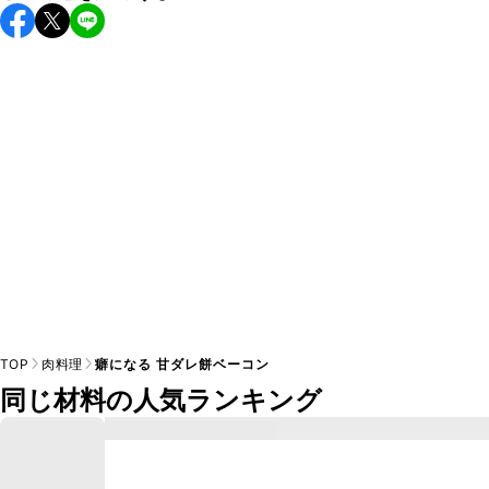
こちらのレシピは出来たてをお召し上がりいただくことをお
すすめします。

A
※日持ちは目安です。
こちら
の注意事項をご確認の上、正し
TOP
肉料理
癖になる 甘ダレ餅ベーコン
同じ材料の人気ランキング