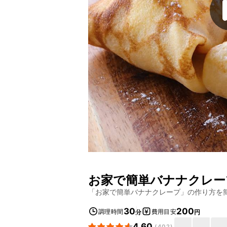
お家で簡単バナナクレー
「
お家で簡単バナナクレープ
」の作り方を
30
200
調理時間
費用目安
分
円
4.60
(
402
)