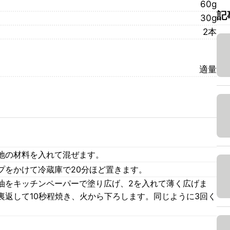
60g
記
30g
2本
適量
地の材料を入れて混ぜます。
プをかけて冷蔵庫で20分ほど置きます。
油をキッチンペーパーで塗り広げ、2を入れて薄く広げま
裏返して10秒程焼き、火から下ろします。同じように3回く