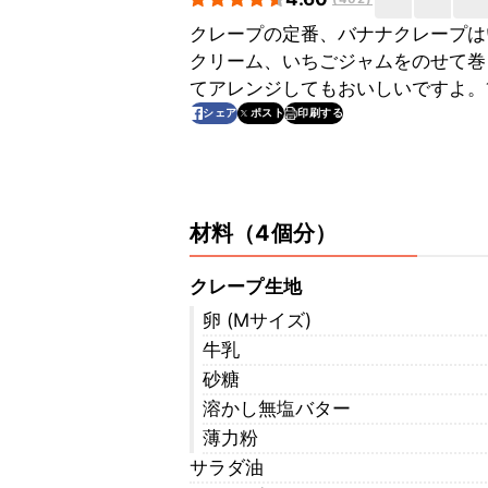
クレープの定番、バナナクレープは
クリーム、いちごジャムをのせて巻
てアレンジしてもおいしいですよ。
印刷する
シェア
ポスト
材料
（
4個分
）
クレープ生地
卵 (Mサイズ)
牛乳
砂糖
溶かし無塩バター
薄力粉
サラダ油