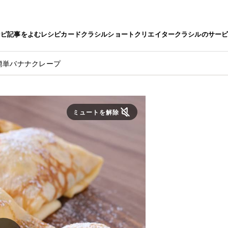
シピ
記事をよむ
レシピカード
クラシルショート
クリエイター
クラシルのサー
簡単バナナクレープ
ミュートを解除