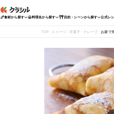
食材から探す
料理名から探す
目的・シーンから探す
公式レ
TOP
スイーツ
洋菓子
クレープ
お家で