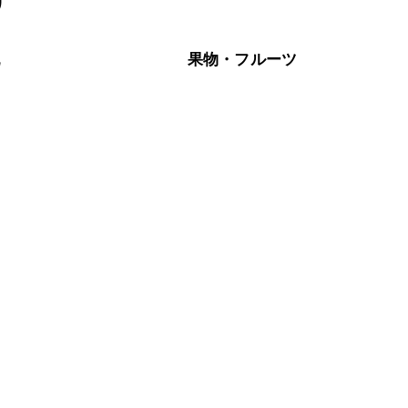
リ
なるべくお早めにお召し上がりください。

乳
果物・フルーツ