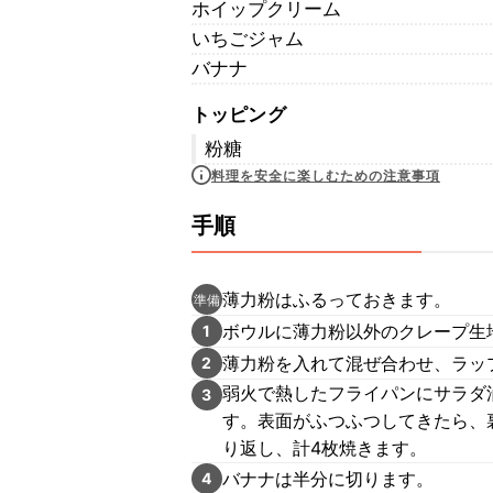
ホイップクリーム
いちごジャム
バナナ
トッピング
粉糖
料理を安全に楽しむための注意事項
手順
薄力粉はふるっておきます。
準備
ボウルに薄力粉以外のクレープ生
1
薄力粉を入れて混ぜ合わせ、ラッ
2
弱火で熱したフライパンにサラダ
3
す。表面がふつふつしてきたら、
り返し、計4枚焼きます。
バナナは半分に切ります。
4