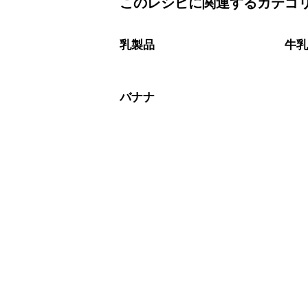
このレシピに関連するカテゴ
保存期間は冷蔵で当日中が目安です。
A
※日持ちは目安です。
こちら
乳製品
牛
バナナ