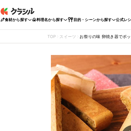
食材から探す
料理名から探す
目的・シーンから探す
公式レ
TOP
スイーツ
お祭りの味 卵焼き器でポ