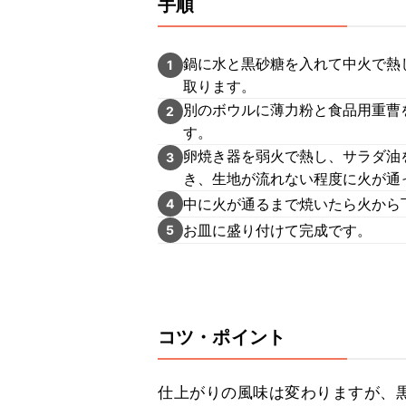
手順
鍋に水と黒砂糖を入れて中火で熱
1
取ります。
別のボウルに薄力粉と食品用重曹
2
す。
卵焼き器を弱火で熱し、サラダ油
3
き、生地が流れない程度に火が通
中に火が通るまで焼いたら火から
4
お皿に盛り付けて完成です。
5
コツ・ポイント
仕上がりの風味は変わりますが、黒