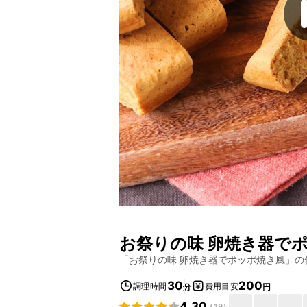
お祭りの味 卵焼き器で
「
お祭りの味 卵焼き器でポッポ焼き風
」の
30
200
調理時間
費用目安
分
円
4.30
(
19
)