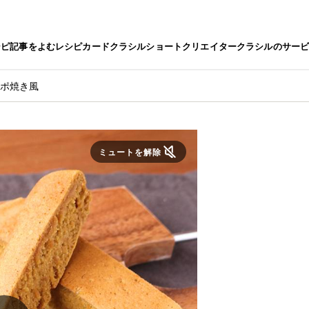
シピ
記事をよむ
レシピカード
クラシルショート
クリエイター
クラシルのサー
ッポ焼き風
ミュートを解除