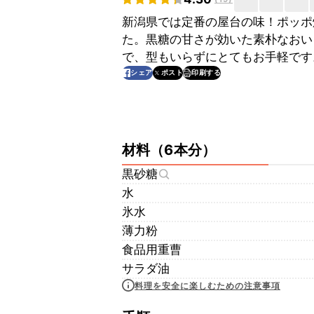
新潟県では定番の屋台の味！ポッポ
た。黒糖の甘さが効いた素朴なおい
で、型もいらずにとてもお手軽です
印刷する
シェア
ポスト
材料
（
6本分
）
黒砂糖
水
氷水
薄力粉
食品用重曹
サラダ油
料理を安全に楽しむための注意事項