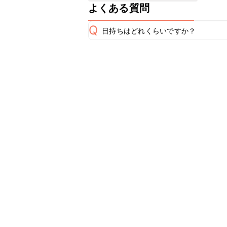
よくある質問
Q
日持ちはどれくらいですか？
保存期間は冷蔵で翌日中が目安です。
A
※日持ちは目安です。
こちら