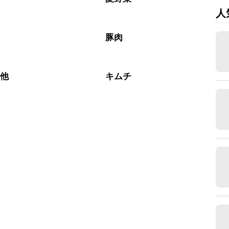
人
豚肉
の他
キムチ