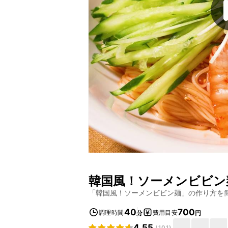
韓国風！ソーメンビビン
「
韓国風！ソーメンビビン麺
」の作り方を
40
700
調理時間
費用目安
分
円
4.55
(
101
)