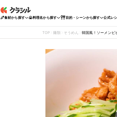
食材から探す
料理名から探す
目的・シーンから探す
公式レ
TOP
麺類
そうめん
韓国風！ソーメンビ