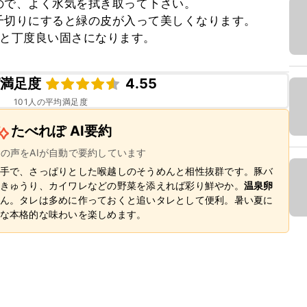
で、よく水気を拭き取って下さい。

切りにすると緑の皮が入って美しくなります。

ると丁度良い固さになります。
ピ満足度
4.55
101
人の平均満足度
たべれぽ AI要約
ーの声をAIが自動で要約しています
手で、さっぱりとした喉越しのそうめんと相性抜群です。豚バ
きゅうり、カイワレなどの野菜を添えれば彩り鮮やか。
温泉卵
ん。タレは多めに作っておくと追いタレとして便利。暑い夏に
な本格的な味わいを楽しめます。