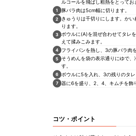
ルコールを飛ばし粗熱をとってお
豚バラ肉は5cm幅に切ります。
1
きゅうりは千切りにします。かい
2
ります。
ボウルに(A)を混ぜ合わせてタレ
3
えて揉みこみます。
フライパンを熱し、3の豚バラ肉
4
そうめんを袋の表示通りにゆで、
5
す。
ボウルに5を入れ、3の残りのタ
6
器に6を盛り、2、4、キムチを飾
7
コツ・ポイント