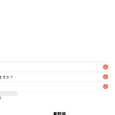
+
ますか？
+
+
いただけますが、メインの味付けとして使用している場合は
、 
こちら
 の食材で味を調えて仕上げることをおすすめいたし
リ
材なため、お子様や辛い味付けが苦手な方は風味や刺激を強
る食材や味付けにつきましては普段のお子様の食事内容にあ
いただけるかをご判断いただいた上で、安全にクラシルレシ
菜
夏野菜