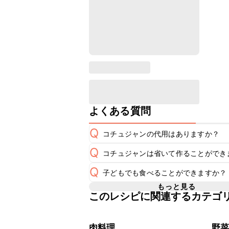
よくある質問
Q
コチュジャンの代用はありますか？
Q
コチュジャンは省いて作ることができ
A
コチュジャンの代用は
こちら
Q
子どもでも食べることができますか？
使用量が少ない場合は省いてもお作り
A
省くと味がぼやける可能性があるため
もっと見る
このレシピに関連するカテゴ
コチュジャンは甘辛い風味が特徴の食
く感じる可能性がございます。使用す
A
わせて変更し、ご家庭でお召し上がり
肉料理
野