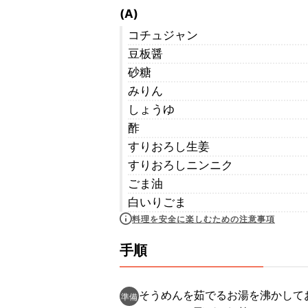
(A)
コチュジャン
豆板醤
砂糖
みりん
しょうゆ
酢
すりおろし生姜
すりおろしニンニク
ごま油
白いりごま
料理を安全に楽しむための注意事項
手順
そうめんを茹でるお湯を沸かして
準備