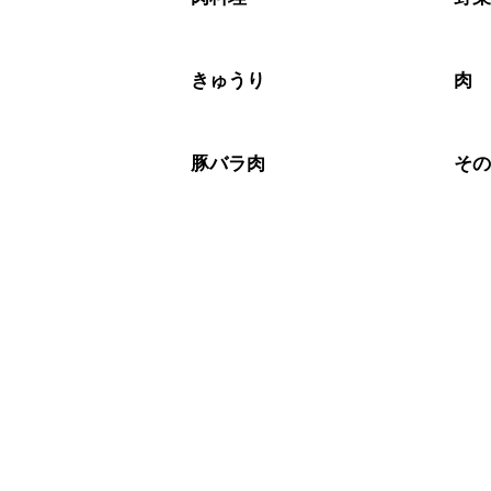
きゅうり
肉
豚バラ肉
そ