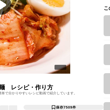
こ
麺
レシピ・作り方
簡単で分かりやすいレシピ動画で紹介しています。
保存
7509
件