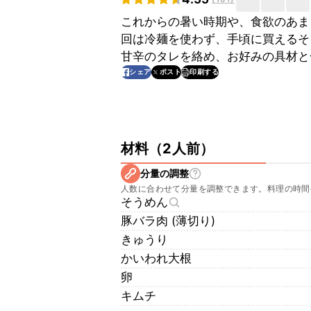
これからの暑い時期や、食欲のあま
回は冷麺を使わず、手頃に買えるそ
甘辛のタレを絡め、お好みの具材と
印刷する
シェア
ポスト
材料
（
2人前
）
分量の調整
人数に合わせて分量を調整できます。料理の時間
そうめん
豚バラ肉 (薄切り)
きゅうり
かいわれ大根
卵
キムチ