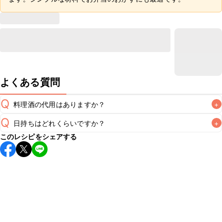
よくある質問
Q
料理酒の代用はありますか？
+
Q
日持ちはどれくらいですか？
+
A
このレシピをシェアする
保存期間は冷蔵で翌日中が目安です。なるべくお早めにお召
し上がりください。

A
※日持ちは目安です。
こちら
の注意事項をご確認の上、正し