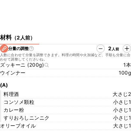
材料
（
2人前
）
2
分量の調整
人前
人数に合わせて分量を調整できます。料理の時間や火加減など、手順も分量に合
わせて調整してくださいね。
ズッキーニ (200g)
1本
ウインナー
100g
(A)
料理酒
大さじ2
コンソメ顆粒
小さじ1
カレー粉
小さじ1
すりおろしニンニク
小さじ1
オリーブオイル
大さじ1