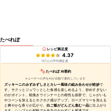
たべれぽ
レシピ満足度
4.37
157
人の平均満足度
たべれぽ AI要約
※ユーザーの声をAIが自動で要約しています
ズッキーニのみずみずしさとカレー風味の組み合わせが絶妙
で
す。サクッとジュワッとした食感を楽しめるよう、炒めすぎない
のがポイント。粗挽きウインナーとの相性も抜群で、じゃがいも
やコーンを加えるとホクホク感がアップ。ローズマリーを加える
と爽やかな香りが広がり、
白ご飯がどんどん進む一品
に仕上がり
ます。シンプルな材料でお弁当のおかずにも最適です。