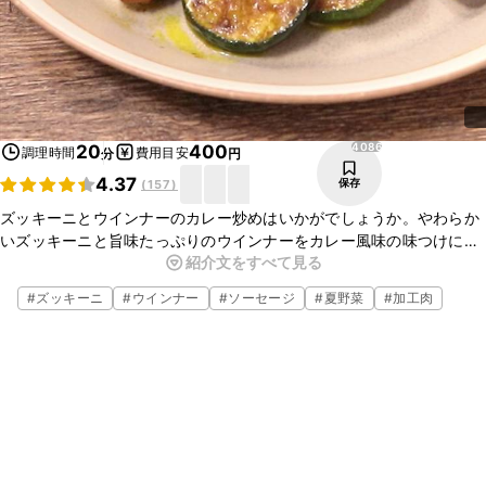
4086
20
400
調理時間
費用目安
分
円
4.37
保存
(
157
)
ズッキーニとウインナーのカレー炒めはいかがでしょうか。やわらか
いズッキーニと旨味たっぷりのウインナーをカレー風味の味つけにす
紹介文をすべて見る
ると、ごはんのおかずやお酒のおつまみにぴったりですよ。ぜひお試
しくださいね。
#
ズッキーニ
#
ウインナー
#
ソーセージ
#
夏野菜
#
加工肉