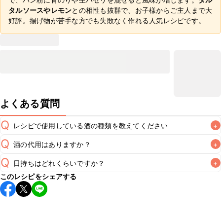
タルソースやレモン
との相性も抜群で、お子様からご主人まで大
好評。揚げ物が苦手な方でも失敗なく作れる人気レシピです。
よくある質問
Q
レシピで使用している酒の種類を教えてください
+
Q
酒の代用はありますか？
+
A
Q
日持ちはどれくらいですか？
+
A
このレシピをシェアする
保存期間は冷蔵で翌日中が目安です。なるべくお早めにお召
し上がりください。

A
※日持ちは目安です。
こちら
の注意事項をご確認の上、正し