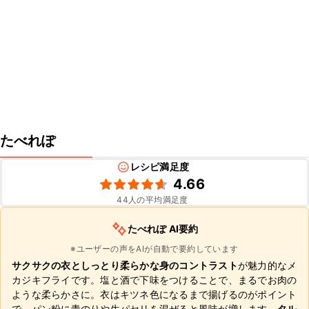
たべれぽ
レシピ満足度
4.66
44
人の平均満足度
たべれぽ AI要約
※ユーザーの声をAIが自動で要約しています
サクサクの衣としっとり柔らかな身のコントラスト
が魅力的なメ
カジキフライです。塩と酒で下味をつけることで、まるでお肉の
ような柔らかさに。衣はキツネ色になるまで揚げるのがポイント
で、パン粉に青のりや生パセリを混ぜると風味が増します。
タル