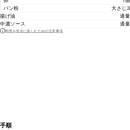
卵
1個
パン粉
大さじ3
揚げ油
適量
中濃ソース
適量
料理を安全に楽しむための注意事項
手順