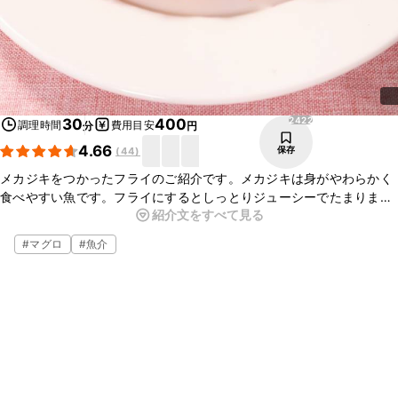
2422
30
400
調理時間
費用目安
分
円
4.66
保存
(
44
)
メカジキをつかったフライのご紹介です。メカジキは身がやわらかく
食べやすい魚です。フライにするとしっとりジューシーでたまりませ
紹介文をすべて見る
ん。いつものトンカツに代えて、メカジキにしてみてはいかがでしょ
うか。あっさりと軽いフライができますよ。
#
マグロ
#
魚介