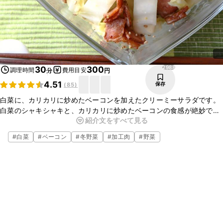
2988
30
300
調理時間
費用目安
分
円
4.51
保存
(
85
)
白菜に、カリカリに炒めたベーコンを加えたクリーミーサラダです。
白菜のシャキシャキと、カリカリに炒めたベーコンの食感が絶妙です
紹介文をすべて見る
よ。お酢の酸味が隠し味になっています。簡単に作れますので是非、
お試しくださいね。
#
白菜
#
ベーコン
#
冬野菜
#
加工肉
#
野菜