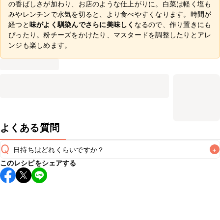
の香ばしさが加わり、お店のような仕上がりに。白菜は軽く塩も
みやレンチンで水気を切ると、より食べやすくなります。時間が
経つと
味がよく馴染んでさらに美味しく
なるので、作り置きにも
ぴったり。粉チーズをかけたり、マスタードを調整したりとアレ
ンジも楽しめます。
よくある質問
Q
日持ちはどれくらいですか？
+
このレシピをシェアする
保存期間は冷蔵で当日中が目安です。なるべくお早めにお召
し上がりください。

A
※日持ちは目安です。
こちら
の注意事項をご確認の上、正し