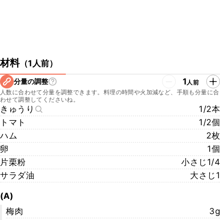
材料
（
1人前
）
1
分量の調整
人前
人数に合わせて分量を調整できます。料理の時間や火加減など、手順も分量に合
わせて調整してくださいね。
きゅうり
1/2本
トマト
1/2個
ハム
2枚
卵
1個
片栗粉
小さじ1/4
サラダ油
大さじ1
(A)
梅肉
3g