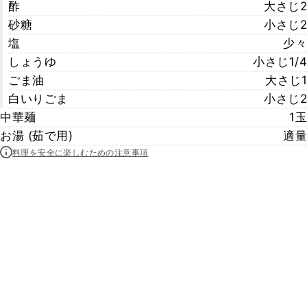
酢
大さじ2
砂糖
小さじ2
塩
少々
しょうゆ
小さじ1/4
ごま油
大さじ1
白いりごま
小さじ2
中華麺
1玉
お湯 (茹で用)
適量
料理を安全に楽しむための注意事項