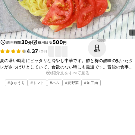
2004
30
500
調理時間
費用目安
分
円
4.37
保存
(
28
)
夏の暑い時期にピッタリな冷やし中華です。酢と梅の酸味の効いたタ
レがさっぱりとしていて、食欲のない時にも最適です。普段の食事に
紹介文をすべて見る
もおもてなしにも大活躍の一品です。少し手間はかかりますが、ぜひ
お試しください！
#
きゅうり
#
トマト
#
ハム
#
夏野菜
#
加工肉