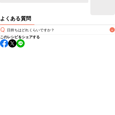
よくある質問
Q
日持ちはどれくらいですか？
+
このレシピをシェアする
保存期間は冷蔵で当日中が目安です。なるべくお早めにお召
し上がりください。

A
※日持ちは目安です。
こちら
の注意事項をご確認の上、正し