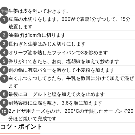
生姜は皮を剥いておきます。
準備
豆腐の水切りをします。600Wで表裏1分ずつして、15分
1
放置します
油揚げは1cm角に切ります
2
長ねぎと生姜はみじん切りにします
3
オリーブ油を熱したフライパンで3を炒めます
4
香りが出てきたら、お肉、塩胡椒を加えて炒めます
5
別の鍋に有塩バターを溶かして小麦粉を加えます
6
白くふつふつしてきたら、牛乳を数回に分けて加えて混ぜ
7
ます
最後にヨーグルトと塩を加えて火を止めます
8
耐熱容器に豆腐を敷き、3,6を順に加えます
9
2とピザ用チーズをのせ、200℃の予熱したオーブンで20
10
分ほど焼いて完成です
コツ・ポイント