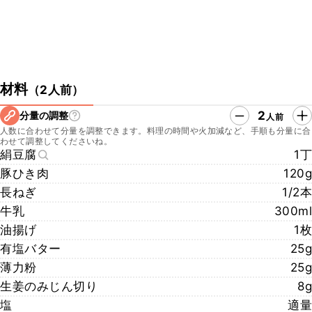
材料
（
2人前
）
2
分量の調整
人前
人数に合わせて分量を調整できます。料理の時間や火加減など、手順も分量に合
わせて調整してくださいね。
絹豆腐
1丁
豚ひき肉
120g
長ねぎ
1/2本
牛乳
300ml
油揚げ
1枚
有塩バター
25g
薄力粉
25g
生姜のみじん切り
8g
塩
適量