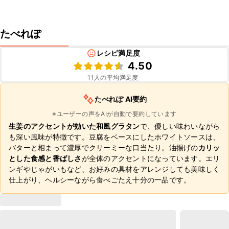
たべれぽ
レシピ満足度
4.50
11
人の平均満足度
たべれぽ AI要約
※ユーザーの声をAIが自動で要約しています
生姜のアクセントが効いた和風グラタン
で、優しい味わいながら
も深い風味が特徴です。豆腐をベースにしたホワイトソースは、
バターと相まって濃厚でクリーミーな口当たり。油揚げの
カリッ
とした食感と香ばしさ
が全体のアクセントになっています。エリ
ンギやじゃがいもなど、お好みの具材をアレンジしても美味しく
仕上がり、ヘルシーながら食べごたえ十分の一品です。