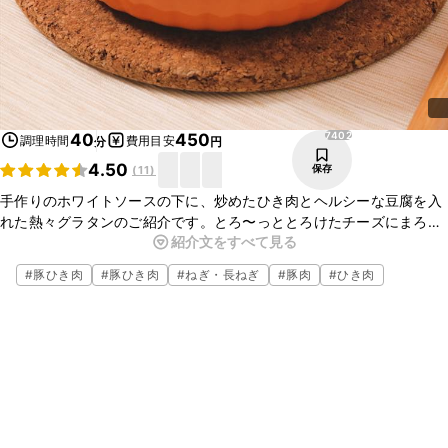
7402
40
450
調理時間
費用目安
分
円
4.50
保存
(
11
)
手作りのホワイトソースの下に、炒めたひき肉とヘルシーな豆腐を入
れた熱々グラタンのご紹介です。とろ〜っととろけたチーズにまろや
紹介文をすべて見る
かなホワイトソースとなめらかな豆腐が組み合わさり美味しくお召し
上がりいただけます。ぜひお試しください！
#
豚ひき肉
#
豚ひき肉
#
ねぎ・長ねぎ
#
豚肉
#
ひき肉