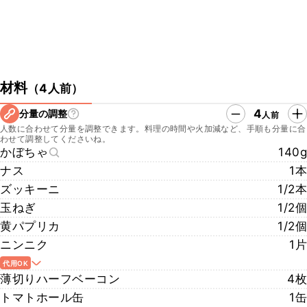
材料
（
4人前
）
4
分量の調整
人前
人数に合わせて分量を調整できます。料理の時間や火加減など、手順も分量に合
わせて調整してくださいね。
かぼちゃ
140g
ナス
1本
ズッキーニ
1/2本
玉ねぎ
1/2個
黄パプリカ
1/2個
ニンニク
1片
代用OK
薄切りハーフベーコン
4枚
トマトホール缶
1缶