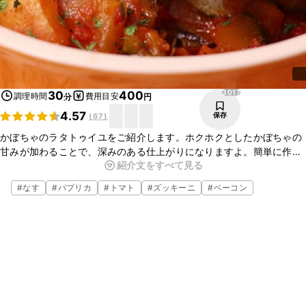
3017
30
400
調理時間
費用目安
分
円
4.57
保存
(
67
)
かぼちゃのラタトゥイユをご紹介します。ホクホクとしたかぼちゃの
甘みが加わることで、深みのある仕上がりになりますよ。簡単に作れ
紹介文をすべて見る
るので、ぜひお試しくださいね。
#
なす
#
パプリカ
#
トマト
#
ズッキーニ
#
ベーコン