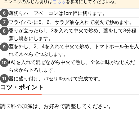
ニンニクのみじん切りは
こちら
を参考にしてくださいね。
薄切りハーフベーコンは1cm幅に切ります。
6
フライパンに5、6、サラダ油を入れて弱火で炒めます。
7
香りが立ったら1、3を入れて中火で炒め、蓋をして3分程
8
蒸し焼きにします。
蓋を外し、2、4を入れて中火で炒め、トマトホール缶を入
9
れて木べらでつぶします。
(A)を入れて混ぜながら中火で熱し、全体に味がなじんだ
10
ら火から下ろします。
器に盛り付け、パセリをかけて完成です。
11
コツ・ポイント
調味料の加減は、お好みで調整してください。