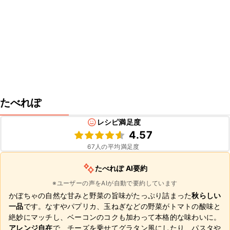
たべれぽ
レシピ満足度
4.57
67
人の平均満足度
たべれぽ AI要約
※ユーザーの声をAIが自動で要約しています
かぼちゃの自然な甘みと野菜の旨味がたっぷり詰まった
秋らしい
一品
です。なすやパプリカ、玉ねぎなどの野菜がトマトの酸味と
絶妙にマッチし、ベーコンのコクも加わって本格的な味わいに。
アレンジ自在
で、チーズを乗せてグラタン風にしたり、パスタや