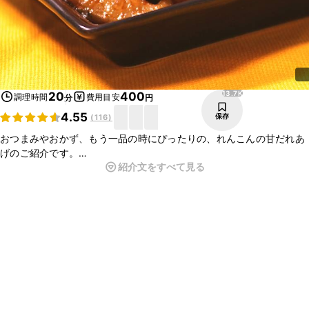
13.7K
20
400
調理時間
費用目安
分
円
4.55
保存
(
116
)
おつまみやおかず、もう一品の時にぴったりの、れんこんの甘だれあ
げのご紹介です。
紹介文をすべて見る
お好みで途中でタレに七味やゴマを混ぜると、いろんな味が楽しめま
す！
れんこん以外にも、ゴボウやサツマイモなどの様々な根菜でも試して
みてください。