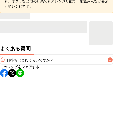
も、オクラなど他の野菜でもアレンジ可能で、家族みんなが喜ぶ
万能レシピです。
よくある質問
Q
日持ちはどれくらいですか？
+
このレシピをシェアする
保存期間は冷蔵で翌日中が目安です。なるべくお早めにお召
し上がりください。

A
※日持ちは目安です。
こちら
の注意事項をご確認の上、正し