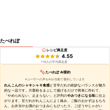
たべれぽ
レシピ満足度
4.55
116
人の平均満足度
たべれぽ AI要約
※ユーザーの声をAIが自動で要約しています
れんこんのシャキシャキ食感
と甘辛だれの絶妙なバランスが魅力
的な一品です。片栗粉をまぶして揚げるだけで簡単に作れて、
「やめられない、止まらない」と評判の
やみつきになる味
に仕上
がります。甘だれがれんこんによく絡み、ご飯のおかずはもちろ
ん、お弁当やお酒のおつまみにもぴったり。ごぼうやじゃがい