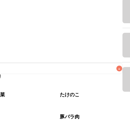
+
リ
なるべくお早めにお召し上がりください。

野菜
たけのこ
肉
豚バラ肉