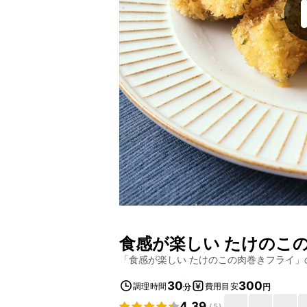
食感が楽しい たけのこ
「
食感が楽しい たけのこの肉巻きフライ
」
30
300
調理時間
費用目安
分
円
4.39
(
5
)