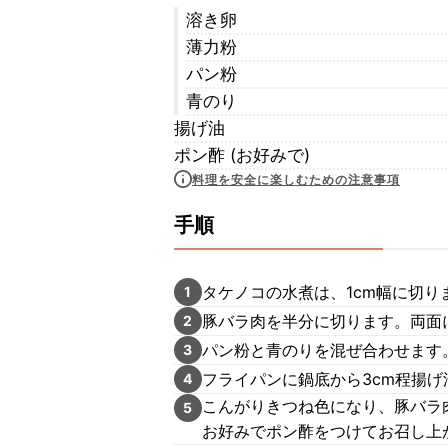
溶き卵
薄力粉
パン粉
青のり
揚げ油
ポン酢 (お好みで)
料理を安全に楽しむための注意事項
手順
タケノコの水煮は、1cm幅に切り
1
豚バラ肉を半分に切ります。両面
2
パン粉と青のりを混ぜ合わせます
3
フライパンに鍋底から3cm程揚げ
4
こんがりきつね色になり、豚バラ
5
お好みでポン酢をつけてお召し上