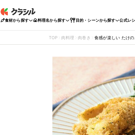
食材から探す
料理名から探す
目的・シーンから探す
公式レ
TOP
肉料理
肉巻き
食感が楽しい たけ