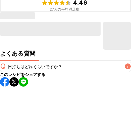
4.46
27
人の平均満足度
よくある質問
Q
日持ちはどれくらいですか？
+
このレシピをシェアする
こちらのレシピは出来たてをお召し上がりいただくことをお
すすめします。

A
※日持ちは目安です。
こちら
の注意事項をご確認の上、正し