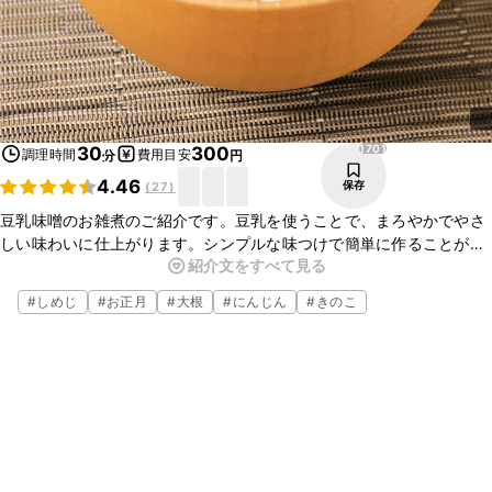
1701
30
300
調理時間
費用目安
分
円
4.46
保存
(
27
)
豆乳味噌のお雑煮のご紹介です。豆乳を使うことで、まろやかでやさ
しい味わいに仕上がります。シンプルな味つけで簡単に作ることがで
紹介文をすべて見る
きますよ。ぜひお試しくださいね。
#
しめじ
#
お正月
#
大根
#
にんじん
#
きのこ