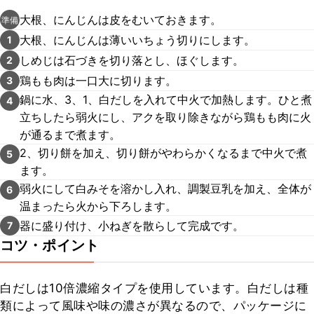
大根、にんじんは皮をむいておきます。
準備
大根、にんじんは薄いいちょう切りにします。
1
しめじは石づきを切り落とし、ほぐします。
2
鶏もも肉は一口大に切ります。
3
鍋に水、3、1、白だしを入れて中火で加熱します。ひと煮
4
立ちしたら弱火にし、アクを取り除きながら鶏もも肉に火
が通るまで煮ます。
2、切り餅を加え、切り餅がやわらかくなるまで中火で煮
5
ます。
弱火にして白みそを溶かし入れ、調製豆乳を加え、全体が
6
温まったら火から下ろします。
器に盛り付け、小ねぎを散らして完成です。
7
コツ・ポイント
白だしは10倍濃縮タイプを使用しています。白だしは種
類によって風味や味の濃さが異なるので、パッケージに