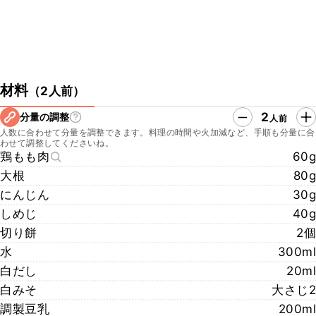
材料
（
2人前
）
2
分量の調整
人前
人数に合わせて分量を調整できます。料理の時間や火加減など、手順も分量に合
わせて調整してくださいね。
鶏もも肉
60g
大根
80g
にんじん
30g
しめじ
40g
切り餅
2個
水
300ml
白だし
20ml
白みそ
大さじ2
調製豆乳
200ml