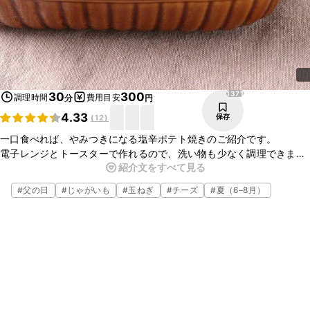
1371
30
300
調理時間
費用目安
分
円
4.33
保存
(
12
)
一口食べれば、やみつきになる塩辛ポテト焼きのご紹介です。
電子レンジとトースターで作れるので、洗い物も少なく調理できま
紹介文をすべて見る
す。
塩辛とじゃがいもの相性がバッチリの一品。
#
父の日
#
じゃがいも
#
玉ねぎ
#
チーズ
#
夏（6–8月）
簡単に作れるので、ぜひお試しくださいね。