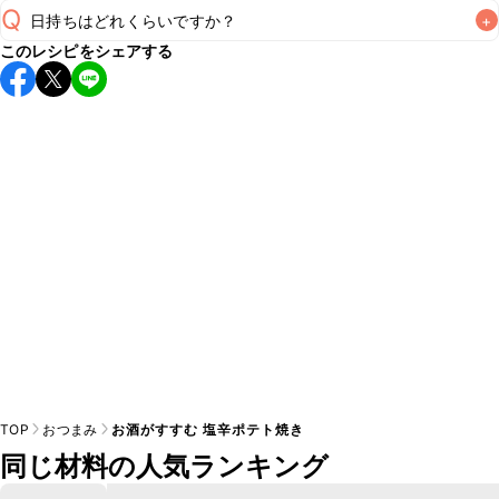
Q
日持ちはどれくらいですか？
+
このレシピをシェアする
保存期間は冷蔵で当日中が目安です。なるべくお早めにお召
し上がりください。

A
※日持ちは目安です。
こちら
の注意事項をご確認の上、正し
TOP
おつまみ
お酒がすすむ 塩辛ポテト焼き
同じ材料の人気ランキング