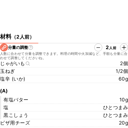
材料
（
2人前
）
2
分量の調整
人前
人数に合わせて分量を調整できます。料理の時間や火加減など、手順も分量に合
わせて調整してくださいね。
じゃがいも
2個
玉ねぎ
1/2個
塩辛 (いか)
60g
(A)
有塩バター
10g
塩
ひとつまみ
黒こしょう
ひとつまみ
ピザ用チーズ
20g