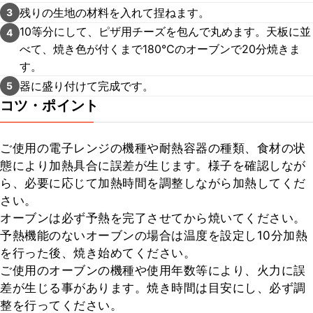
残りの生地の材料を入れて捏ねます。
3
10等分にして、ピザ用チーズを包んで丸めます。天板に並
4
べて、焼き色が付くまで180℃のオーブンで20分焼きま
す。
器に盛り付けて完成です。
5
コツ・ポイント
ご使用の電子レンジの機種や耐熱容器の種類、食材の状
態により加熱具合に誤差が生じます。様子を確認しなが
ら、必要に応じて加熱時間を調整しながら加熱してくだ
さい。

オーブンは必ず予熱を完了させてから焼いてください。

予熱機能のないオーブンの場合は温度を設定し10分加熱
を行った後、焼き始めてください。

ご使用のオーブンの機種や使用年数等により、火力に誤
差が生じる事があります。焼き時間は目安にし、必ず調
整を行ってください。
