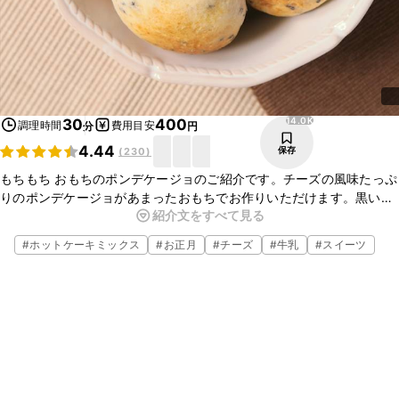
14.0K
30
400
調理時間
費用目安
分
円
4.44
保存
(
230
)
もちもち おもちのポンデケージョのご紹介です。チーズの風味たっぷ
りのポンデケージョがあまったおもちでお作りいただけます。黒いり
紹介文をすべて見る
ごま以外にも明太子や乾燥ハーブを入れても美味しくお召し上がりい
ただけます。
#
ホットケーキミックス
#
お正月
#
チーズ
#
牛乳
#
スイーツ