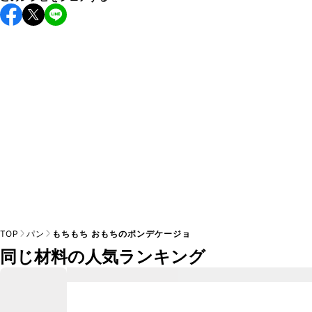
保存期間は常温で翌日中が目安です。なるべくお早めにお召
し上がりください。

A
※日持ちは目安です。
こちら
の注意事項をご確認の上、正し
TOP
パン
もちもち おもちのポンデケージョ
同じ材料の人気ランキング