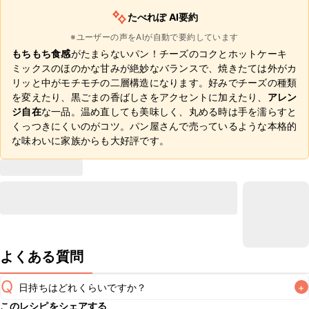
たべれぽ AI要約
※ユーザーの声をAIが自動で要約しています
もちもち食感
がたまらないパン！チーズのコクとホットケーキ
ミックスのほのかな甘みが絶妙なバランスで、焼きたては外がカ
リッと中がモチモチの二層構造になります。好みでチーズの種類
を変えたり、黒ごまの香ばしさをアクセントに加えたり、
アレン
ジ自在
な一品。温め直しても美味しく、丸める時は手を濡らすと
くっつきにくいのがコツ。パン屋さんで売っているような本格的
な味わいに家族からも大好評です。
よくある質問
Q
日持ちはどれくらいですか？
+
このレシピをシェアする