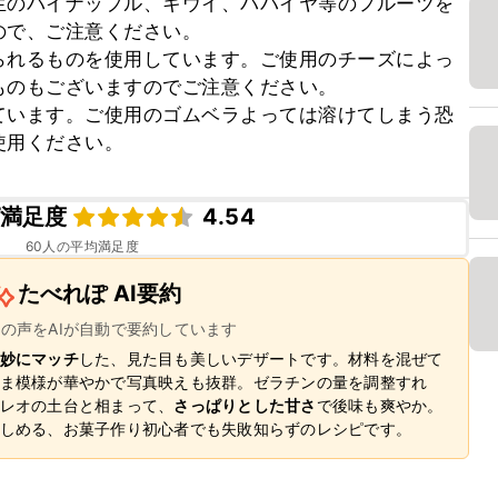
生のパイナップル、キウイ、パパイヤ等のフルーツを
で、ご注意ください。

られるものを使用しています。ご使用のチーズによっ
のもございますのでご注意ください。

ています。ご使用のゴムベラよっては溶けてしまう恐
使用ください。
満足度
4.54
60
人の平均満足度
たべれぽ AI要約
ーの声をAIが自動で要約しています
妙にマッチ
した、見た目も美しいデザートです。材料を混ぜて
ま模様が華やかで写真映えも抜群。ゼラチンの量を調整すれ
レオの土台と相まって、
さっぱりとした甘さ
で後味も爽やか。
しめる、お菓子作り初心者でも失敗知らずのレシピです。