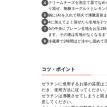
クリームチーズを泡立て器でなめ
4
り混ぜ、無糖ヨーグルトとレモン
鍋に(A)を入れて弱火で沸騰直前
5
4に加えてよく混ぜたら生地を2
6
3の中央にプレーン生地をお玉2
7
ます。その後は生地がなくなるま
冷蔵庫で2時間ほど冷やし固めて
8
コツ・ポイント
ゼラチンに使用するお湯の温度は
だき、使用方法に従ってください。
ゼラチンは沸騰させてしまうと固
意してください。
