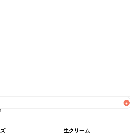
+
リ
なるべくお早めにお召し上がりください。

ーズ
生クリーム