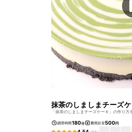
抹茶のしましまチーズケ
「
抹茶のしましまチーズケーキ
」の作り方
180
500
調理時間
費用目安
分
円
4.54
(
60
)