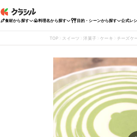
食材から探す
料理名から探す
目的・シーンから探す
公式レ
TOP
スイーツ
洋菓子
ケーキ
チーズケ