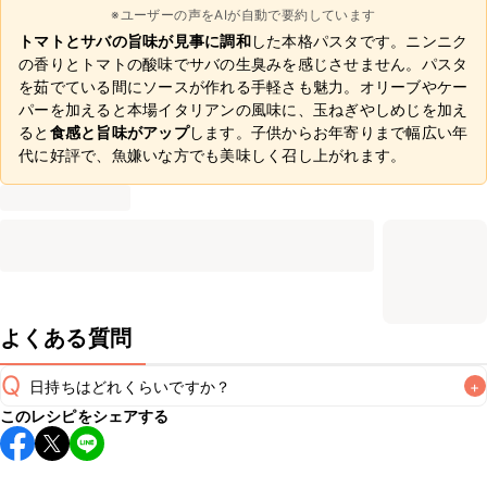
※ユーザーの声をAIが自動で要約しています
トマトとサバの旨味が見事に調和
した本格パスタです。ニンニク
の香りとトマトの酸味でサバの生臭みを感じさせません。パスタ
を茹でている間にソースが作れる手軽さも魅力。オリーブやケー
パーを加えると本場イタリアンの風味に、玉ねぎやしめじを加え
ると
食感と旨味がアップ
します。子供からお年寄りまで幅広い年
代に好評で、魚嫌いな方でも美味しく召し上がれます。
よくある質問
Q
日持ちはどれくらいですか？
+
このレシピをシェアする
こちらのレシピは出来たてをお召し上がりいただくことをお
すすめします。

A