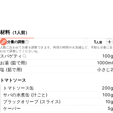
材料
（
1人前
）
1
分量の調整
人前
人数に合わせて分量を調整できます。料理の時間や火加減など、手順も分量に合
わせて調整してくださいね。
スパゲティ
100g
お湯 (茹で用)
1000ml
塩 (茹で用)
小さじ2
トマトソース
トマトソース缶
200g
サバの水煮缶 (汁ごと)
100g
ブラックオリーブ (スライス)
10g
ケーパー
5g