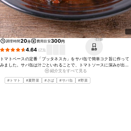
5833
20
300
調理時間
費用目安
分
円
4.64
保存
(
71
)
トマトベースの定番「プッタネスカ」をサバ缶で簡単コク旨に作って
みました。サバ缶は汁ごといれることで、トマトソースに深みが出ま
紹介文をすべて見る
す。基本的に瓶詰めや缶詰めの食材で作れますが、お好みの野菜を加
えてアレンジも可能です。とっても簡単なので、是非一度試してみて
#
トマト
#
夏野菜
#
さば
#
サバ缶
#
野菜
くださいね。