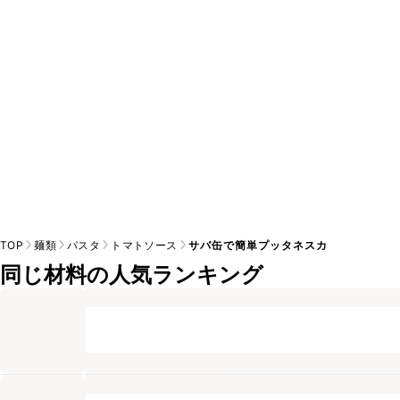
※日持ちは目安です。
こちら
の注意事項をご確認の上、正し
TOP
麺類
パスタ
トマトソース
サバ缶で簡単プッタネスカ
同じ材料の人気ランキング