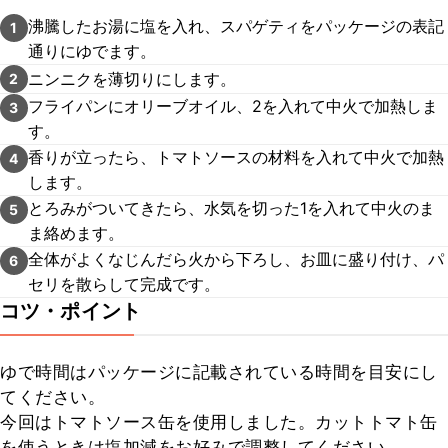
沸騰したお湯に塩を入れ、スパゲティをパッケージの表記
1
通りにゆでます。
ニンニクを薄切りにします。
2
フライパンにオリーブオイル、2を入れて中火で加熱しま
3
す。
香りが立ったら、トマトソースの材料を入れて中火で加熱
4
します。
とろみがついてきたら、水気を切った1を入れて中火のま
5
ま絡めます。
全体がよくなじんだら火から下ろし、お皿に盛り付け、パ
6
セリを散らして完成です。
コツ・ポイント
ゆで時間はパッケージに記載されている時間を目安にし
てください。

今回はトマトソース缶を使用しました。カットトマト缶
を使うときは塩加減をお好みで調整してください。