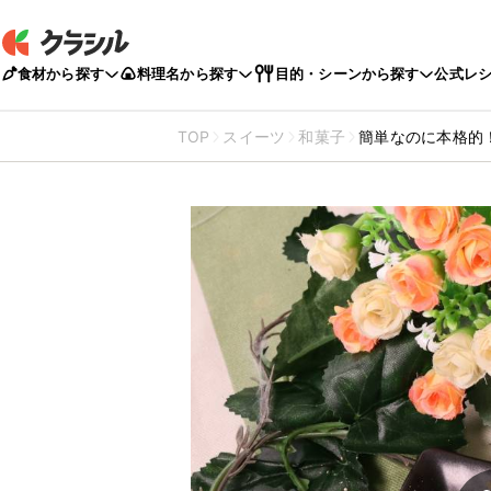
食材から探す
料理名から探す
目的・シーンから探す
公式レ
TOP
スイーツ
和菓子
簡単なのに本格的