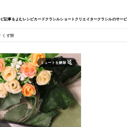
シピ
記事をよむ
レシピカード
クラシルショート
クリエイター
クラシルのサー
！くず餅
ミュートを解除