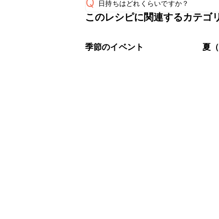
Q
日持ちはどれくらいですか？
このレシピに関連するカテゴ
保存期間は冷蔵で当日中が目安です。
A
※日持ちは目安です。
こちら
季節のイベント
夏（