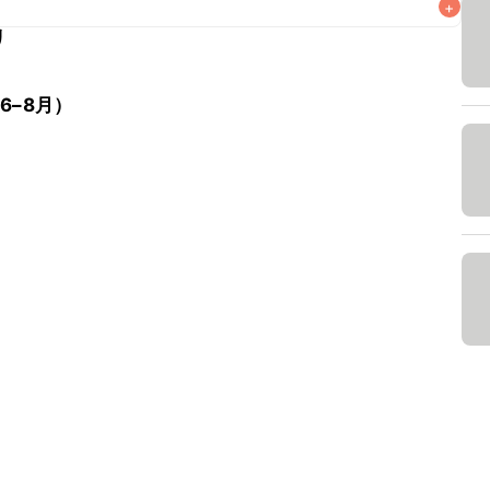
+
リ
なるべくお早めにお召し上がりください。

6–8月）