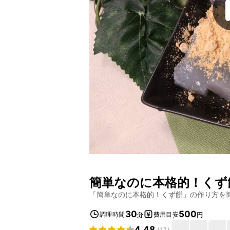
簡単なのに本格的！くず
「
簡単なのに本格的！くず餅
」の作り方を
30
500
調理時間
費用目安
分
円
4.48
(
17
)