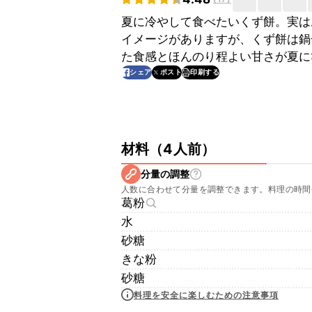
夏に冷やして食べたいくず餅。実は
イメージがありますが、くず餅は鍋
た食感とほんのり程よい甘さが夏に
印刷する
シェア
ポスト
材料
（
4人前
）
分量の調整
人数に合わせて分量を調整できます。料理の時間
葛粉
水
砂糖
きな粉
砂糖
料理を安全に楽しむための注意事項