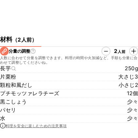
材料
（
2人前
）
2
分量の調整
人前
人数に合わせて分量を調整できます。料理の時間や火加減など、手順も分量に合
わせて調整してくださいね。
長芋
250g
片栗粉
大さじ3
顆粒和風だし
小さじ2
プチモッツァレラチーズ
12個
黒こしょう
少々
パセリ
少々
水
少々
料理を安全に楽しむための注意事項