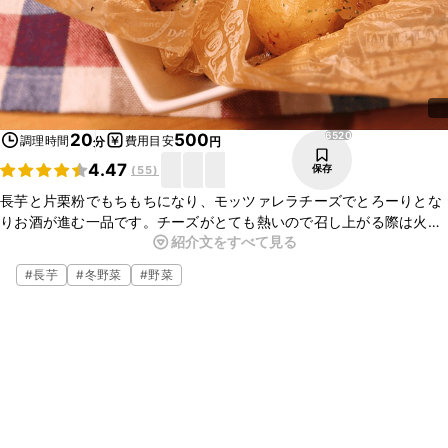
6520
20
500
調理時間
費用目安
分
円
4.47
保存
(
55
)
長芋と片栗粉でもちもちになり、モッツァレラチーズでとろーりとな
りお酒が進む一品です。チーズがとても熱いので召し上がる際は火傷
紹介文をすべて見る
にご注意ください。山芋や大和芋でも代用できます。手が痒くなって
しまう方はゴム手袋をオススメします。
#
長芋
#
冬野菜
#
野菜