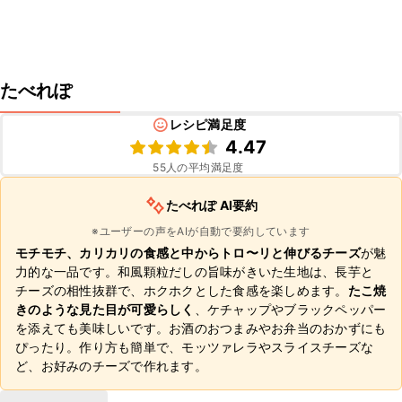
たべれぽ
レシピ満足度
4.47
55
人の平均満足度
たべれぽ AI要約
※ユーザーの声をAIが自動で要約しています
モチモチ、カリカリの食感と中からトロ〜リと伸びるチーズ
が魅
力的な一品です。和風顆粒だしの旨味がきいた生地は、長芋と
チーズの相性抜群で、ホクホクとした食感を楽しめます。
たこ焼
きのような見た目が可愛らしく
、ケチャップやブラックペッパー
を添えても美味しいです。お酒のおつまみやお弁当のおかずにも
ぴったり。作り方も簡単で、モッツァレラやスライスチーズな
ど、お好みのチーズで作れます。