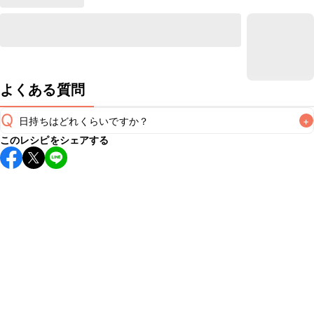
よくある質問
Q
日持ちはどれくらいですか？
+
このレシピをシェアする
保存期間は常温で当日中が目安です。なるべくお早めにお召
し上がりください。

A
※日持ちは目安です。
こちら
の注意事項をご確認の上、正し