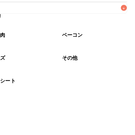
+
リ
なるべくお早めにお召し上がりください。

工肉
ベーコン
ーズ
その他
イシート