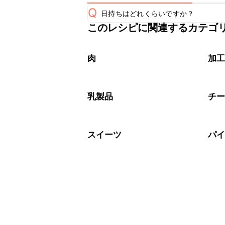
Q
日持ちはどれくらいですか？
このレシピに関連するカテゴ
保存期間は冷蔵で翌日中が目安です。
A
※日持ちは目安です。
こちら
肉
加
乳製品
チ
スイーツ
パ