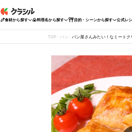
食材から探す
料理名から探す
目的・シーンから探す
公式レ
TOP
パン
パン屋さんみたい！なミートク