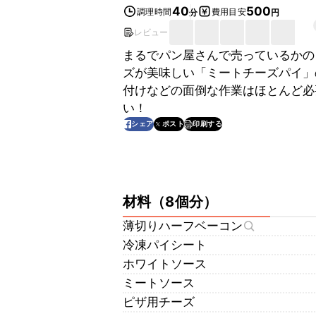
40
500
調理時間
費用目安
分
円
レビュー
まるでパン屋さんで売っているかの
ズが美味しい「ミートチーズパイ」
付けなどの面倒な作業はほとんど必
い！
印刷する
シェア
ポスト
材料
（
8個分
）
薄切りハーフベーコン
冷凍パイシート
ホワイトソース
ミートソース
ピザ用チーズ