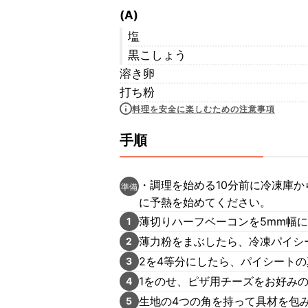
(A)
塩
黒こしょう
溶き卵
打ち粉
料理を安全に楽しむための注意事項
手順
・調理を始める10分前に冷凍庫か
準備
に予熱を始めてください。
薄切りハーフベーコンを5mm幅
1
薄力粉をまぶしたら、冷凍パイシ
2
2を4等分にしたら、パイシート
3
1をのせ、ピザ用チーズをお好みの
4
生地の4つの角を持って具材を包
5