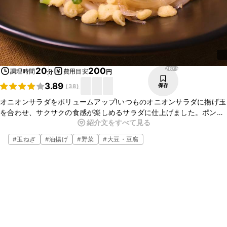
2675
20
200
調理時間
費用目安
分
円
3.89
保存
(
38
)
オニオンサラダをボリュームアップ!いつものオニオンサラダに揚げ玉
を合わせ、サクサクの食感が楽しめるサラダに仕上げました。ポン酢
紹介文をすべて見る
に少量の砂糖をいれることでコクが出ておいしくなりますよ。辛い物
がお好きな方は、七味唐辛子などをトッピングするのもおすすめで
#
玉ねぎ
#
油揚げ
#
野菜
#
大豆・豆腐
す。