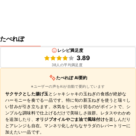
たべれぽ
レシピ満足度
3.89
38
人の平均満足度
たべれぽ AI要約
※ユーザーの声をAIが自動で要約しています
サクサクとした揚げ玉
とシャキシャキの玉ねぎの食感が絶妙な
ハーモニーを奏でる一品です。特に旬の新玉ねぎを使うと瑞々し
い甘みが引き立ちます。水気をしっかり切るのがポイントで、シ
ンプルな調味料で仕上げるだけで美味しさ抜群。レタスやわかめ
を追加したり、
オリジブオイルやごま油で風味付け
を楽しんだり
とアレンジも自在。マンネリ化しがちなサラダのレパートリーに
加えたい一品です。