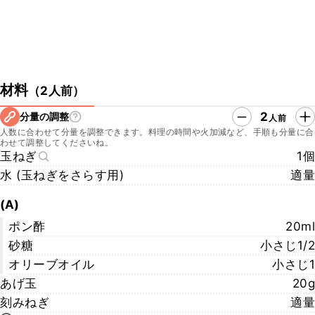
材料
（
2人前
）
2
分量の調整
人前
人数に合わせて分量を調整できます。料理の時間や火加減など、手順も分量に合
わせて調整してくださいね。
玉ねぎ
1個
水 (玉ねぎをさらす用)
適量
(A)
ポン酢
20ml
砂糖
小さじ1/2
オリーブオイル
小さじ1
あげ玉
20g
刻みねぎ
適量