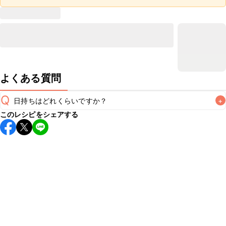
よくある質問
Q
日持ちはどれくらいですか？
+
このレシピをシェアする
保存期間は冷蔵で当日中が目安です。なるべくお早めにお召
し上がりください。

A
※日持ちは目安です。
こちら
の注意事項をご確認の上、正し