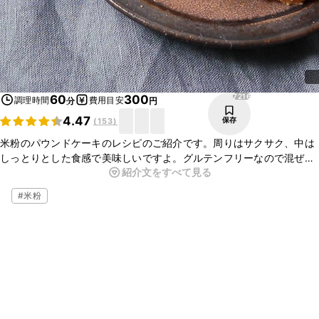
7216
60
300
調理時間
費用目安
分
円
4.47
保存
(
153
)
米粉のパウンドケーキのレシピのご紹介です。周りはサクサク、中は
しっとりとした食感で美味しいですよ。グルテンフリーなので混ぜる
紹介文をすべて見る
コツなどもなく、お菓子初心者の方でも簡単にお作りいただけます。
ぜひ一度作ってみて下さいね。
#
米粉