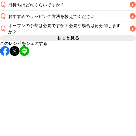
Q
日持ちはどれくらいですか？
+
Q
おすすめのラッピング方法を教えてください
+
保存期間は常温で2~3日が目安です。なるべくお早めにお召
し上がりください。

オーブンの予熱は必要ですか？必要な場合は何分間します
Q
+
A
A
か？
こちら
※日持ちは目安です。
こちら
の注意事項をご確認の上、正し
もっと見る
このレシピをシェアする
レシピでは170℃に予熱したオーブンで焼き上げています。
オーブンに予熱機能がある場合はそちらを使用してくださ
A
い。予熱機能がない場合はレシピの温度に設定し、10分程空