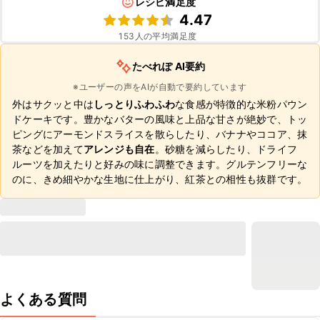
レシピ満足度
4.47
153
人の平均満足度
たべれぽ AI要約
※ユーザーの声をAIが自動で要約しています
外はサクッと中は
しっとりふわふわ
な食感が特徴的な米粉パウン
ドケーキです。豊かなバターの風味と上品な甘さが絶妙で、トッ
ピングにアーモンドスライスを散らしたり、バナナやココア、抹
茶などを加えて
アレンジも自在
。砂糖を減らしたり、ドライフ
ルーツを加えたりと好みの味に調整できます。グルテンフリーな
のに、きめ細やかな生地に仕上がり、紅茶との相性も抜群です。
よくある質問