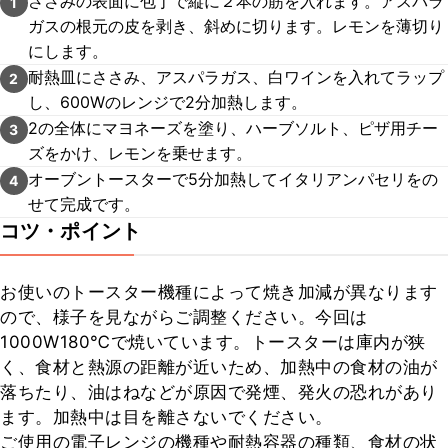
ささみの表面に包丁で縦に２本の筋を入れます。アスパラ
1
ガスの根元の皮を剥き、斜めに切ります。レモンを薄切り
にします。
耐熱皿にささみ、アスパラガス、白ワインを入れてラップ
2
し、600Wのレンジで2分加熱します。
2の全体にマヨネーズを塗り、ハーブソルト、ピザ用チー
3
ズをかけ、レモンを乗せます。
オーブントースターで5分加熱してイタリアンパセリをの
4
せて完成です。
コツ・ポイント
お使いのトースター機種によって焼き加減が異なります
ので、様子を見ながらご調整ください。今回は
1000W180℃で焼いています。トースターは庫内が狭
く、食材と熱源の距離が近いため、加熱中の食材の油が
落ちたり、油はねなどが原因で発煙、発火の恐れがあり
ます。加熱中は目を離さないでください。

ご使用の電子レンジの機種や耐熱容器の種類、食材の状