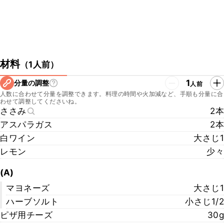
材料
（
1人前
）
1
分量の調整
人前
人数に合わせて分量を調整できます。料理の時間や火加減など、手順も分量に合
わせて調整してくださいね。
ささみ
2本
アスパラガス
2本
白ワイン
大さじ1
レモン
少々
(A)
マヨネーズ
大さじ1
ハーブソルト
小さじ1/2
ピザ用チーズ
30g