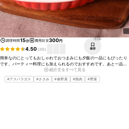
3377
15
300
調理時間
費用目安
分
円
4.50
保存
(
40
)
簡単なのにとってもおしゃれでおつまみにも夕飯の一品にもぴったり
です。パーティー料理にも加えられるのでおすすめです。あと一品に
紹介文をすべて見る
悩んだときにはぜひ作って見てくださいね。
#
アスパラガス
#
ささみ
#
春野菜
#
鶏肉
#
野菜