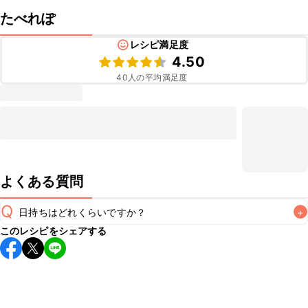
たべれぽ
レシピ満足度
4.50
40
人の平均満足度
よくある質問
Q
日持ちはどれくらいですか？
+
このレシピをシェアする
保存期間は冷蔵で当日中が目安です。なるべくお早めにお召
し上がりください。

A
※日持ちは目安です。
こちら
の注意事項をご確認の上、正し