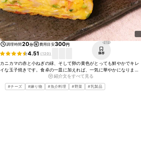
7575
20
300
調理時間
費用目安
分
円
4.51
保存
(
120
)
カニカマの赤と小ねぎの緑、そして卵の黄色がとっても鮮やかでキレ
イな玉子焼きです。食卓の一皿に加えれば、一気に華やかになりま
紹介文をすべて見る
す。普段の玉子焼きにちょっとだけ手を加えるだけなので、ぜひ作っ
てみて下さいね。
#
チーズ
#
練り物
#
魚介料理
#
野菜
#
乳製品