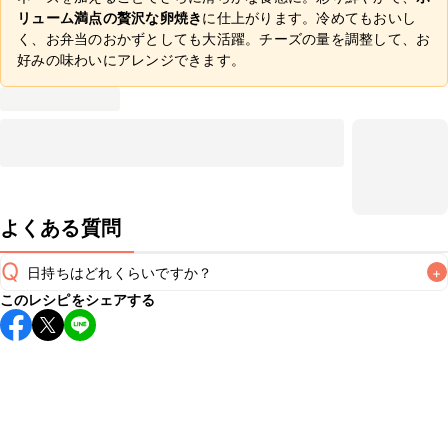
リューム満点の贅沢な卵焼き
に仕上がります。冷めてもおいし
く、お弁当のおかずとしても大活躍。チーズの量を調整して、お
好みの味わいにアレンジできます。
よくある質問
Q
日持ちはどれくらいですか？
+
このレシピをシェアする
保存期間は冷蔵で翌日中が目安です。なるべくお早めにお召
し上がりください。

A
※日持ちは目安です。
こちら
の注意事項をご確認の上、正し