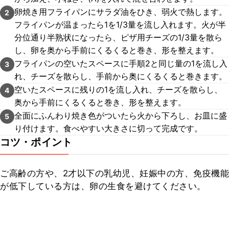
卵焼き用フライパンにサラダ油をひき、弱火で熱します。
2
フライパンが温まったら1を1/3量を流し入れます。火が半
分位通り半熟状になったら、ピザ用チーズの1/3量を散ら
し、卵を奥から手前にくるくると巻き、形を整えます。
フライパンの空いたスペースに手順2と同じ量の1を流し入
3
れ、チーズを散らし、手前から奥にくるくると巻きます。
空いたスペースに残りの1を流し入れ、チーズを散らし、
4
奥から手前にくるくると巻き、形を整えます。
全面にふんわり焼き色がついたら火から下ろし、お皿に盛
5
り付けます。食べやすい大きさに切って完成です。
コツ・ポイント
ご高齢の方や、2才以下の乳幼児、妊娠中の方、免疫機能
が低下している方は、卵の生食を避けてください。