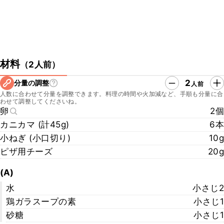
材料
（
2人前
）
2
分量の調整
人前
人数に合わせて分量を調整できます。料理の時間や火加減など、手順も分量に合
わせて調整してくださいね。
卵
2個
カニカマ (計45g)
6本
小ねぎ (小口切り)
10g
ピザ用チーズ
20g
(A)
水
小さじ2
鶏ガラスープの素
小さじ1
砂糖
小さじ1