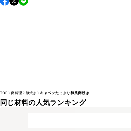
し上がりください。

A
※日持ちは目安です。
こちら
の注意事項をご確認の上、正し
TOP
卵料理
卵焼き
キャベツたっぷり和風卵焼き
同じ材料の人気ランキング