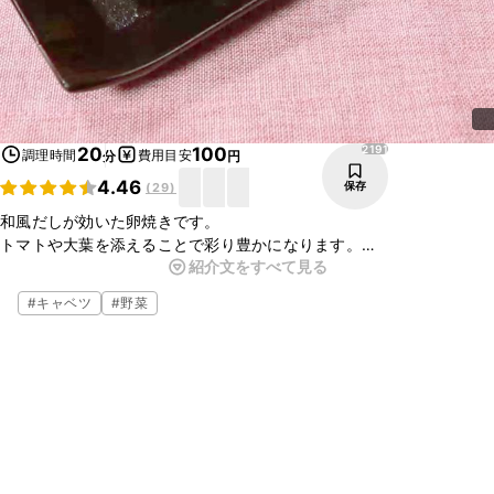
2191
20
100
調理時間
費用目安
分
円
4.46
保存
(
29
)
和風だしが効いた卵焼きです。
トマトや大葉を添えることで彩り豊かになります。
紹介文をすべて見る
和食の副菜やお弁当にいかがでしょうか。
お弁当に入れる際は卵にしっかり火を通してくださいね。
#
キャベツ
#
野菜
簡単にできるのでぜひ作ってみてくださいね。