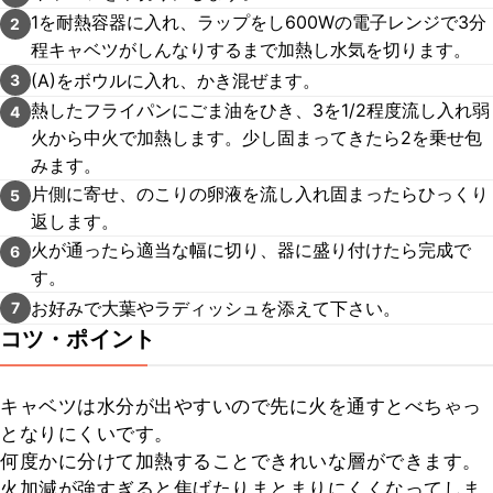
1を耐熱容器に入れ、ラップをし600Wの電子レンジで3分
2
程キャベツがしんなりするまで加熱し水気を切ります。
(A)をボウルに入れ、かき混ぜます。
3
熱したフライパンにごま油をひき、3を1/2程度流し入れ弱
4
火から中火で加熱します。少し固まってきたら2を乗せ包
みます。
片側に寄せ、のこりの卵液を流し入れ固まったらひっくり
5
返します。
火が通ったら適当な幅に切り、器に盛り付けたら完成で
6
す。
お好みで大葉やラディッシュを添えて下さい。
7
コツ・ポイント
キャベツは水分が出やすいので先に火を通すとべちゃっ
となりにくいです。

何度かに分けて加熱することできれいな層ができます。

火加減が強すぎると焦げたりまとまりにくくなってしま