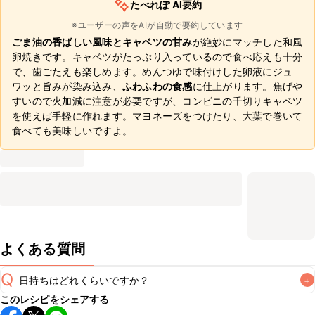
たべれぽ AI要約
※ユーザーの声をAIが自動で要約しています
ごま油の香ばしい風味とキャベツの甘み
が絶妙にマッチした和風
卵焼きです。キャベツがたっぷり入っているので食べ応えも十分
で、歯ごたえも楽しめます。めんつゆで味付けした卵液にジュ
ワッと旨みが染み込み、
ふわふわの食感
に仕上がります。焦げや
すいので火加減に注意が必要ですが、コンビニの千切りキャベツ
を使えば手軽に作れます。マヨネーズをつけたり、大葉で巻いて
食べても美味しいですよ。
よくある質問
Q
日持ちはどれくらいですか？
+
このレシピをシェアする
保存期間は冷蔵で翌日中が目安です。なるべくお早めにお召