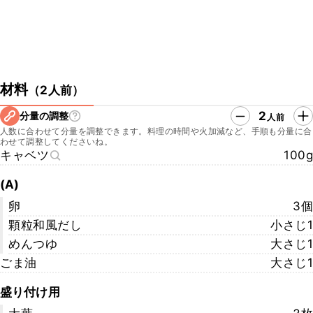
材料
（
2人前
）
2
分量の調整
人前
人数に合わせて分量を調整できます。料理の時間や火加減など、手順も分量に合
わせて調整してくださいね。
キャベツ
100g
(A)
卵
3個
顆粒和風だし
小さじ1
めんつゆ
大さじ1
ごま油
大さじ1
盛り付け用