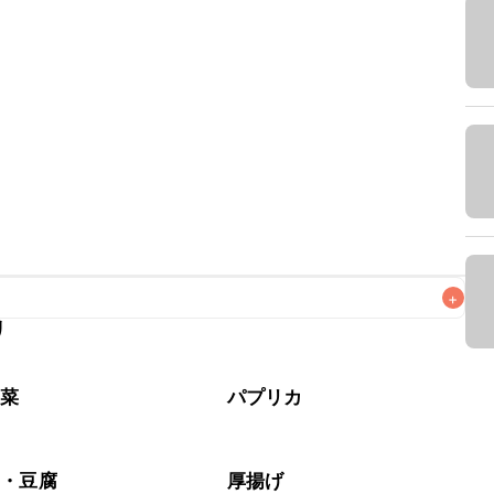
+
リ
なるべくお早めにお召し上がりください。

野菜
パプリカ
豆・豆腐
厚揚げ