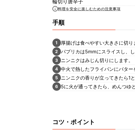
輪切り唐辛子
料理を安全に楽しむための注意事項
手順
厚揚げは食べやすい大きさに切り
1
パプリカは5mmにスライスし、
2
ニンニクはみじん切りにします。
3
中火で熱したフライパンにバター
4
ニンニクの香りが立ってきたら1と
5
5に火が通ってきたら、めんつゆ
6
コツ・ポイント