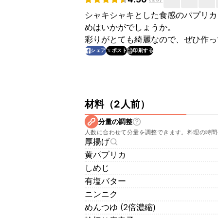
シャキシャキとした食感のパプリカ
めはいかがでしょうか。
彩りがとても綺麗なので、ぜひ作っ
印刷する
シェア
ポスト
材料
（
2人前
）
分量の調整
人数に合わせて分量を調整できます。料理の時間
厚揚げ
黄パプリカ
しめじ
有塩バター
ニンニク
めんつゆ (2倍濃縮)