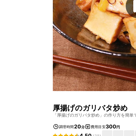
厚揚げのガリバタ炒め
「
厚揚げのガリバタ炒め
」の作り方を簡単
20
300
調理時間
費用目安
分
円
4.50
(
25
)