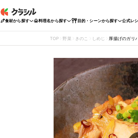
食材から探す
料理名から探す
目的・シーンから探す
公式レ
TOP
野菜
きのこ
しめじ
厚揚げのガリ