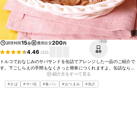
3279
15
200
調理時間
費用目安
分
円
4.46
保存
(
53
)
トルコでおなじみのサバサンドを缶詰でアレンジした一品のご紹介で
す。下ごしらえの手間もなくさっと簡単につくれますよ。缶詰ならサ
紹介文をすべて見る
バに味つけもいらないのも嬉しいポイントです。黒こしょうがピリッ
と効いたおいしいサンドイッチですよ。ぜひ試してみてくださいね。
#
さば
#
サバ缶
#
食パン
#
おつまみ
#
魚介