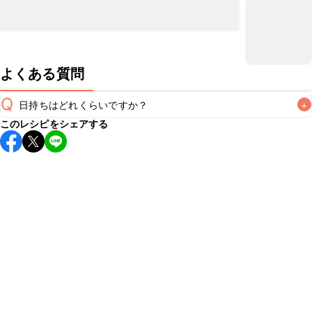
よくある質問
Q
日持ちはどれくらいですか？
+
このレシピをシェアする
保存期間は冷蔵で当日中が目安です。なるべくお早めにお召
し上がりください。

A
※日持ちは目安です。
こちら
の注意事項をご確認の上、正し