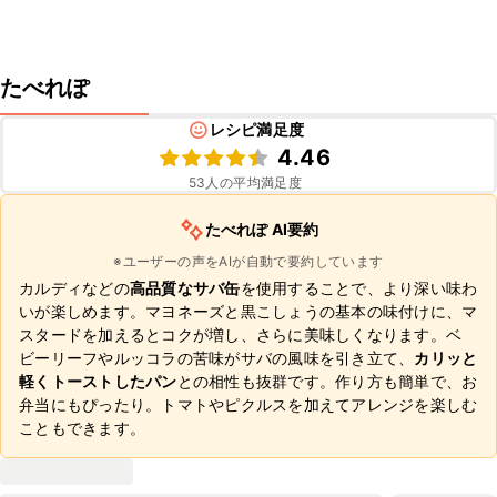
たべれぽ
レシピ満足度
4.46
53
人の平均満足度
たべれぽ AI要約
※ユーザーの声をAIが自動で要約しています
カルディなどの
高品質なサバ缶
を使用することで、より深い味わ
いが楽しめます。マヨネーズと黒こしょうの基本の味付けに、マ
スタードを加えるとコクが増し、さらに美味しくなります。ベ
ビーリーフやルッコラの苦味がサバの風味を引き立て、
カリッと
軽くトーストしたパン
との相性も抜群です。作り方も簡単で、お
弁当にもぴったり。トマトやピクルスを加えてアレンジを楽しむ
こともできます。