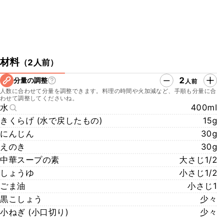
材料
（
2人前
）
2
分量の調整
人前
人数に合わせて分量を調整できます。料理の時間や火加減など、手順も分量に合
わせて調整してくださいね。
水
400ml
きくらげ (水で戻したもの)
15g
にんじん
30g
えのき
30g
中華スープの素
大さじ1/2
しょうゆ
小さじ1/2
ごま油
小さじ1
黒こしょう
少々
小ねぎ (小口切り)
少々