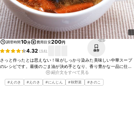
2161
10
200
調理時間
費用目安
分
円
4.32
保存
(
54
)
さっと作ったとは思えない！味がしっかり染みた美味しい中華スープ
のレシピです。最後のごま油が決め手となり、香り豊かな一品に仕上
紹介文をすべて見る
げました。作り方もとっても簡単なので、忙しい日にもぴったり。ぜ
ひお試しくださいね。
#
えのき
#
えのき
#
にんじん
#
秋野菜
#
きのこ