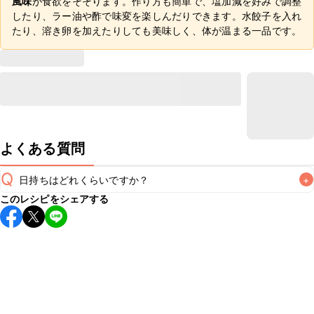
風味
が食欲をそそります。作り方も簡単で、塩加減を好みで調整
したり、ラー油や酢で味変を楽しんだりできます。水餃子を入れ
たり、溶き卵を加えたりしても美味しく、体が温まる一品です。
よくある質問
Q
日持ちはどれくらいですか？
+
このレシピをシェアする
保存期間は冷蔵で翌日中が目安です。なるべくお早めにお召
し上がりください。

A
※日持ちは目安です。
こちら
の注意事項をご確認の上、正し