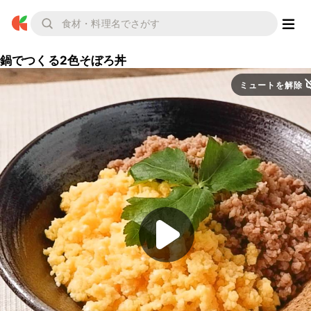
鍋でつくる2色そぼろ丼
ミュートを解除