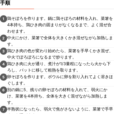
手順
鶏そぼろを作ります。鍋に鶏そぼろの材料を入れ、菜箸を
1
4本持ち、鶏ひき肉の固まりがなくなるまで、よく混ぜ合
わせます。
中火にかけ、菜箸で全体を大きくかき混ぜながら加熱しま
2
す。
鶏ひき肉の色が変わり始めたら、菜箸を手早くかき混ぜ、
3
中火でぽろぽろになるまで炒ります。
鶏ひき肉に火が通り、煮汁が1/3量程になったら火から下
4
ろし、バットに移して粗熱を取ります。
卵そぼろを作ります。ボウルに卵を割り入れてよく溶きほ
5
ぐします。
別の鍋に5、残りの卵そぼろの材料を入れて、弱火にか
6
け、菜箸を4本持ち、全体を大きく混ぜながら加熱しま
す。
半熟状になったら、弱火で焦がさないように、菜箸で手早
7