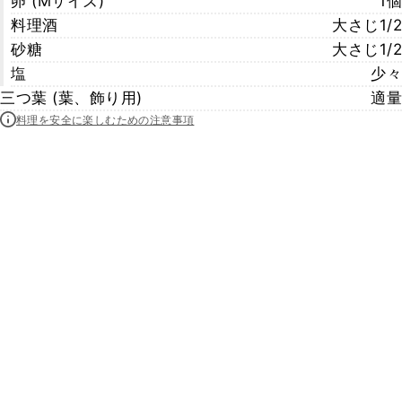
卵 (Mサイズ)
1個
料理酒
大さじ1/2
砂糖
大さじ1/2
塩
少々
三つ葉 (葉、飾り用)
適量
料理を安全に楽しむための注意事項