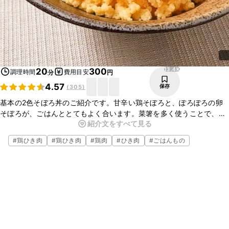
13.4K
20
300
調理時間
費用目安
分
円
4.57
保存
(
305
)
基本の2色そぼろ丼のご紹介です。甘辛い鶏そぼろと、ぽろぽろの卵
そぼろが、ごはんととてもよく合います。菜箸を多く使うことで、ぽ
紹介文をすべて見る
ろぽろときれいなそぼろに仕上がりますよ。一度はぜひ、基本の作り
方に挑戦してみてくださいね。
#
鶏ひき肉
#
鶏ひき肉
#
鶏肉
#
ひき肉
#
ごはんもの