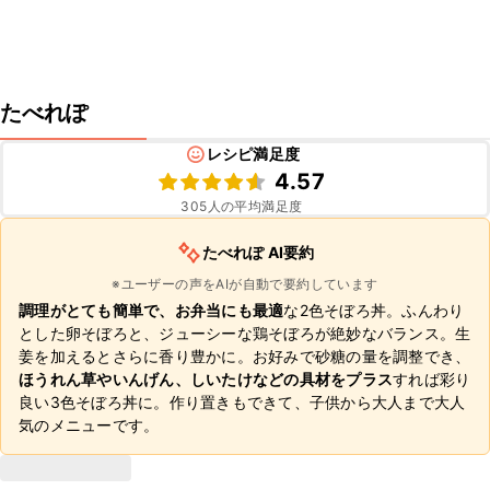
たべれぽ
レシピ満足度
4.57
305
人の平均満足度
たべれぽ AI要約
※ユーザーの声をAIが自動で要約しています
調理がとても簡単で、お弁当にも最適
な2色そぼろ丼。ふんわり
とした卵そぼろと、ジューシーな鶏そぼろが絶妙なバランス。生
姜を加えるとさらに香り豊かに。お好みで砂糖の量を調整でき、
ほうれん草やいんげん、しいたけなどの具材をプラス
すれば彩り
良い3色そぼろ丼に。作り置きもできて、子供から大人まで大人
気のメニューです。