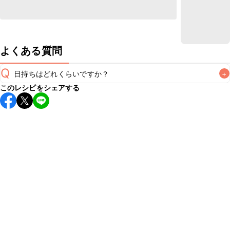
よくある質問
Q
日持ちはどれくらいですか？
+
このレシピをシェアする
保存期間は冷蔵で当日中が目安です。なるべくお早めにお召
し上がりください。

A
※日持ちは目安です。
こちら
の注意事項をご確認の上、正し