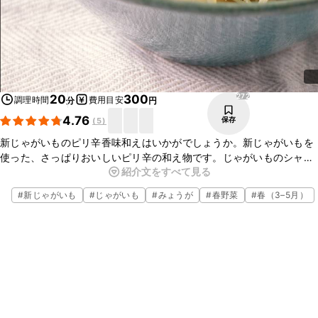
272
20
300
調理時間
費用目安
分
円
4.76
保存
(
5
)
新じゃがいものピリ辛香味和えはいかがでしょうか。新じゃがいもを
使った、さっぱりおいしいピリ辛の和え物です。じゃがいものシャキ
紹介文をすべて見る
シャキとした食感と、大葉やミョウガの香りがくせになり、どんどん
箸が進むおいしさですよ。ぜひ作ってみてくださいね。
#
新じゃがいも
#
じゃがいも
#
みょうが
#
春野菜
#
春（3–5月）