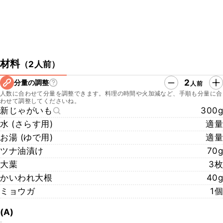
材料
（
2人前
）
2
分量の調整
人前
人数に合わせて分量を調整できます。料理の時間や火加減など、手順も分量に合
わせて調整してくださいね。
新じゃがいも
300g
水 (さらす用)
適量
お湯 (ゆで用)
適量
ツナ油漬け
70g
大葉
3枚
かいわれ大根
40g
ミョウガ
1個
(A)