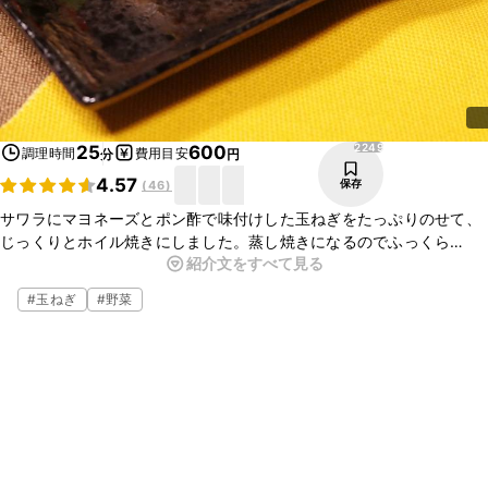
2249
25
600
調理時間
費用目安
分
円
4.57
保存
(
46
)
サワラにマヨネーズとポン酢で味付けした玉ねぎをたっぷりのせて、
じっくりとホイル焼きにしました。蒸し焼きになるのでふっくら
紹介文をすべて見る
ジューシーな焼き上がりです。お好みで、途中でホイルを開けて焦げ
目をつけても美味しいですよ。
#
玉ねぎ
#
野菜