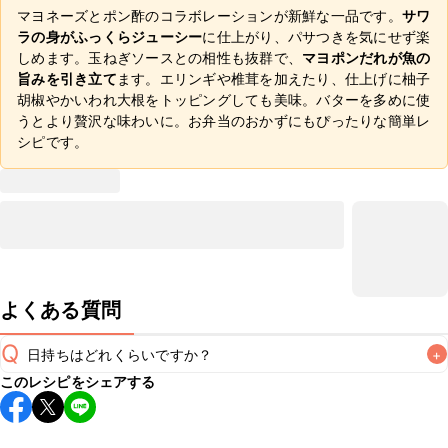
マヨネーズとポン酢のコラボレーションが新鮮な一品です。
サワ
ラの身がふっくらジューシー
に仕上がり、パサつきを気にせず楽
しめます。玉ねぎソースとの相性も抜群で、
マヨポンだれが魚の
旨みを引き立て
ます。エリンギや椎茸を加えたり、仕上げに柚子
胡椒やかいわれ大根をトッピングしても美味。バターを多めに使
うとより贅沢な味わいに。お弁当のおかずにもぴったりな簡単レ
シピです。
よくある質問
Q
日持ちはどれくらいですか？
+
このレシピをシェアする
保存期間は冷蔵で翌日中が目安です。なるべくお早めにお召
し上がりください。

A