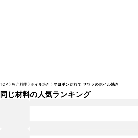
※日持ちは目安です。
こちら
の注意事項をご確認の上、正し
TOP
魚介料理
ホイル焼き
マヨポンだれで サワラのホイル焼き
同じ材料の人気ランキング