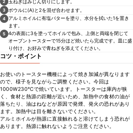
玉ねぎはみじん切りにします。
2
ボウルに(A)と2を混ぜ合わせます。
3
アルミホイルに有塩バターを塗り、水分を拭いた1を置き
4
ます。
4の表面に3を塗ってホイルで包み、上側と両端を閉じて
5
オーブントースターで15分ほど焼いたら完成です。皿に盛
り付け、お好みで青ねぎを添えてください。
コツ・ポイント
お使いのトースター機種によって焼き加減が異なります
ので、様子を見ながらご調整ください。今回は
1000W230℃で焼いています。トースターは庫内が狭
く、食材と熱源の距離が近いため、加熱中の食材の油が
落ちたり、油はねなどが原因で発煙、発火の恐れがあり
ます。加熱中は目を離さないでください。

アルミホイルが熱源に直接触れると溶けてしまう恐れが
あります。熱源に触れないようご注意ください。