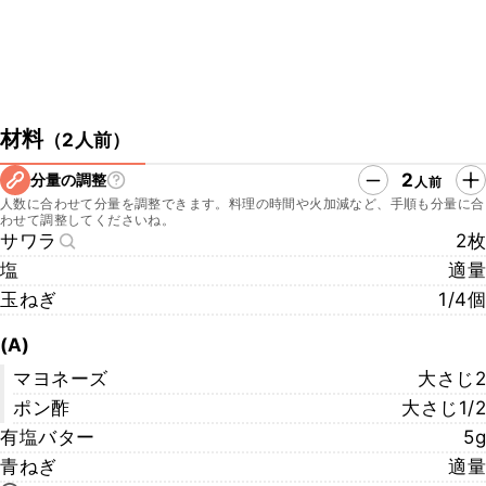
材料
（
2人前
）
2
分量の調整
人前
人数に合わせて分量を調整できます。料理の時間や火加減など、手順も分量に合
わせて調整してくださいね。
サワラ
2枚
塩
適量
玉ねぎ
1/4個
(A)
マヨネーズ
大さじ2
ポン酢
大さじ1/2
有塩バター
5g
青ねぎ
適量