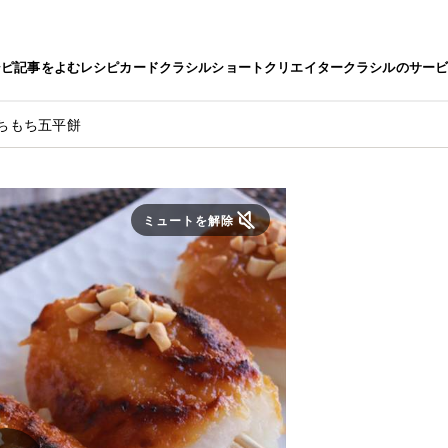
シピ
記事をよむ
レシピカード
クラシルショート
クリエイター
クラシルのサー
ちもち五平餅
ミュートを解除