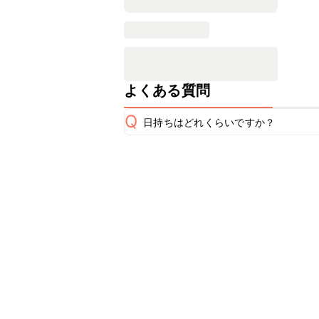
よくある質問
Q
日持ちはどれくらいですか？
保存期間は冷蔵で当日中が目安です。
A
※日持ちは目安です。
こちら