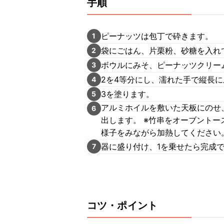
手順
ピーナッツは包丁で砕きます。
1
袋にごはん、片栗粉、砂糖を入れ
2
ボウルにみそ、ピーナッツクリー
3
2を4等分にし、濡れた手で縦長
4
3を塗ります。
5
アルミホイルを敷いた天板にのせ
6
出します。 ※竹串をオーブント
様子をみながら加熱してください
器に盛り付け、1を乗せたら完成
7
コツ・ポイント