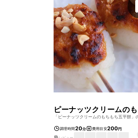
ピーナッツクリームのも
「
ピーナッツクリームのもちもち五平餅
」
20
200
調理時間
費用目安
分
円
レビュー