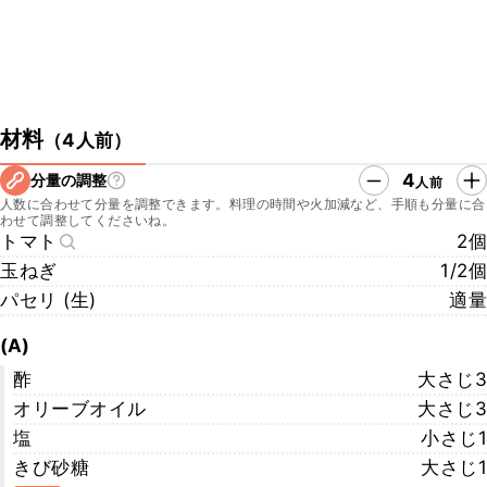
材料
（
4人前
）
4
分量の調整
人前
人数に合わせて分量を調整できます。料理の時間や火加減など、手順も分量に合
わせて調整してくださいね。
トマト
2個
玉ねぎ
1/2個
パセリ (生)
適量
(A)
酢
大さじ3
オリーブオイル
大さじ3
塩
小さじ1
きび砂糖
大さじ1