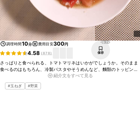
29.7K
10
300
調理時間
費用目安
分
円
4.58
保存
(
878
)
さっぱりと食べられる、トマトマリネはいかがでしょうか。そのまま
食べるのはもちろん、冷製パスタやそうめんなど、麵類のトッピング
紹介文をすべて見る
にもぴったりです。ぜひお試しくださいね。
#
玉ねぎ
#
野菜