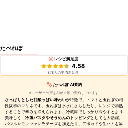
たべれぽ
レシピ満足度
4.58
878
人の平均満足度
たべれぽ AI要約
※ユーザーの声をAIが自動で要約しています
さっぱりとした甘酸っぱい味わい
が特徴で、トマトと玉ねぎの相
性抜群のマリネです。玉ねぎは氷水にさらしたり、レンジで加熱
することで辛みを抑えられます。冷蔵庫でしっかり冷やすとより
美味しく、
冷製パスタやそうめんのトッピング
としても大活躍。
バジルやモッツァレラチーズを加えたり、アボカドや生ハムを添