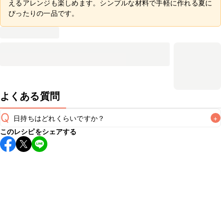
えるアレンジも楽しめます。シンプルな材料で手軽に作れる夏に
ぴったりの一品です。
よくある質問
Q
日持ちはどれくらいですか？
+
このレシピをシェアする
保存期間は冷蔵で当日中が目安です。なるべくお早めにお召
し上がりください。

A
※日持ちは目安です。
こちら
の注意事項をご確認の上、正し