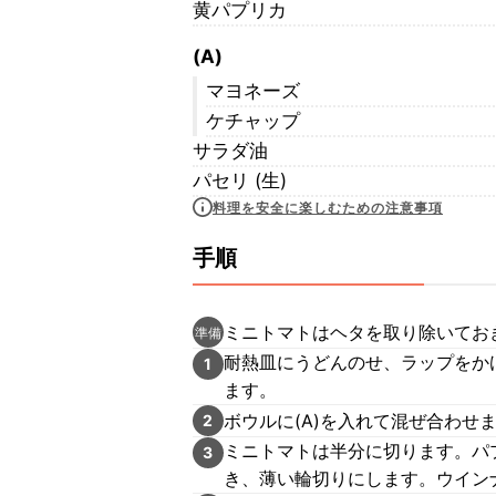
黄パプリカ
(A)
マヨネーズ
ケチャップ
サラダ油
パセリ (生)
料理を安全に楽しむための注意事項
手順
ミニトマトはヘタを取り除いてお
準備
耐熱皿にうどんのせ、ラップをか
1
ます。
ボウルに(A)を入れて混ぜ合わせ
2
ミニトマトは半分に切ります。パ
3
き、薄い輪切りにします。ウイン