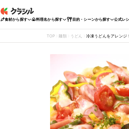
食材から探す
料理名から探す
目的・シーンから探す
公式レ
TOP
麺類
うどん
冷凍うどんをアレンジ