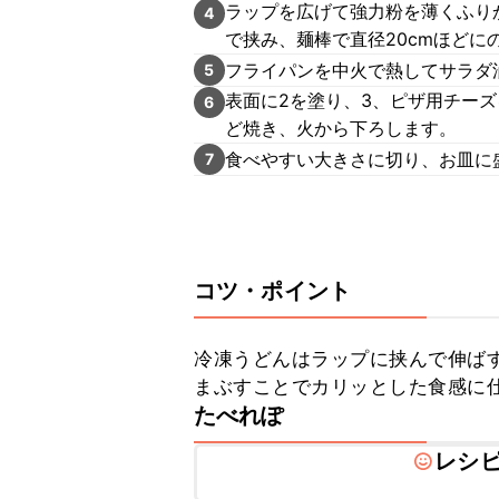
ラップを広げて強力粉を薄くふり
4
で挟み、麺棒で直径20cmほどに
フライパンを中火で熱してサラダ
5
表面に2を塗り、3、ピザ用チー
6
ど焼き、火から下ろします。
食べやすい大きさに切り、お皿に
7
コツ・ポイント
冷凍うどんはラップに挟んで伸ば
まぶすことでカリッとした食感に
たべれぽ
レシ