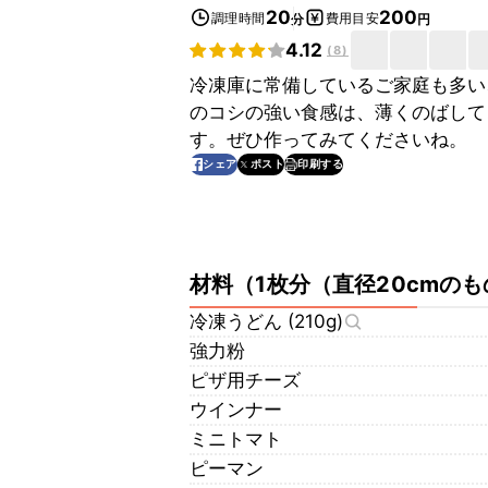
20
200
調理時間
費用目安
分
円
4.12
(
8
)
冷凍庫に常備しているご家庭も多い
のコシの強い食感は、薄くのばして
す。ぜひ作ってみてくださいね。
印刷する
シェア
ポスト
材料
（
1枚分（直径20cmのも
冷凍うどん (210g)
強力粉
ピザ用チーズ
ウインナー
ミニトマト
ピーマン