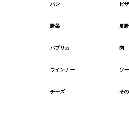
※日持ちは目安です。
こちら
パン
ピ
野菜
夏
パプリカ
肉
ウインナー
ソ
チーズ
そ