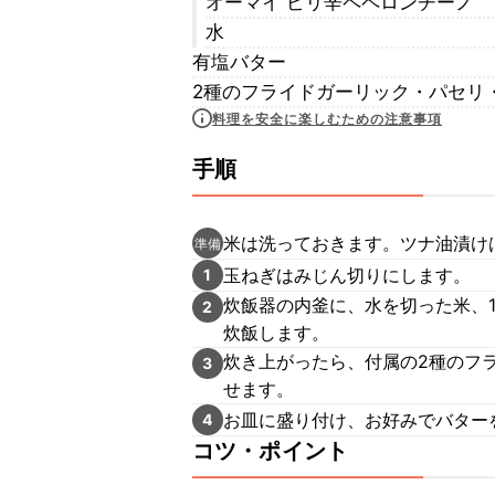
オーマイ ピリ辛ペペロンチーノ
水
有塩バター
2種のフライドガーリック・パセリ・
料理を安全に楽しむための注意事項
手順
米は洗っておきます。ツナ油漬け
準備
玉ねぎはみじん切りにします。
1
炊飯器の内釜に、水を切った米、1
2
炊飯します。
炊き上がったら、付属の2種のフ
3
せます。
お皿に盛り付け、お好みでバター
4
コツ・ポイント