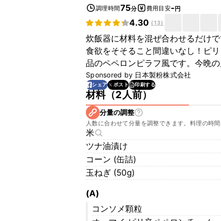
75
-
調理時間
費用目安
分
円
4.30
(
13
)
炊飯器に材料を混ぜ合わせるだけで
食欲をそそること間違いなし！ピリ
品のペペロンピラフ風です。今晩の
Sponsored by
日本製粉株式会社
印刷する
シェア
ポスト
材料
（
2人前
）
分量の調整
人数に合わせて分量を調整できます。料理の時間
米
ツナ油漬け
コーン (缶詰)
玉ねぎ (50g)
(A)
コンソメ顆粒