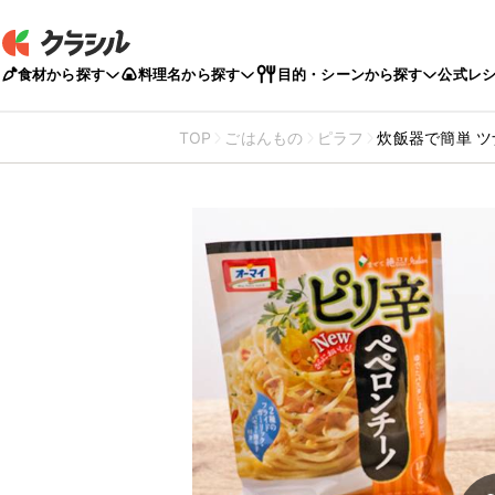
食材から探す
料理名から探す
目的・シーンから探す
公式レ
TOP
ごはんもの
ピラフ
炊飯器で簡単 