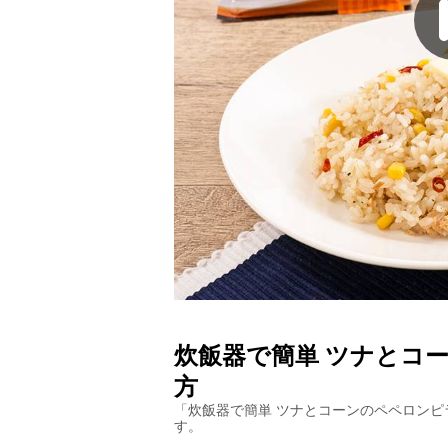
炊飯器で簡単 ツナとコ
方
「
炊飯器で簡単 ツナとコーンのペペロンピ
す。