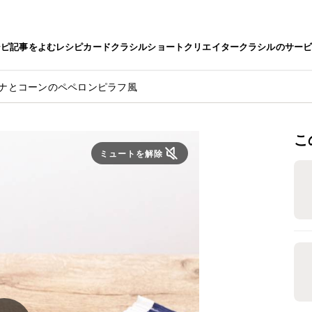
シピ
記事をよむ
レシピカード
クラシルショート
クリエイター
クラシルのサー
ツナとコーンのペペロンピラフ風
こ
ミュートを解除