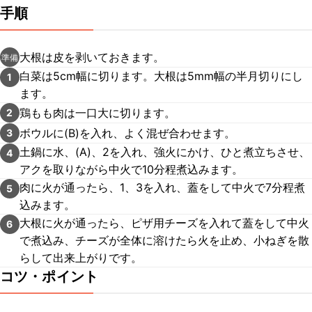
手順
大根は皮を剥いておきます。
準備
白菜は5cm幅に切ります。大根は5mm幅の半月切りにし
1
ます。
鶏もも肉は一口大に切ります。
2
ボウルに(B)を入れ、よく混ぜ合わせます。
3
土鍋に水、(A)、2を入れ、強火にかけ、ひと煮立ちさせ、
4
アクを取りながら中火で10分程煮込みます。
肉に火が通ったら、1、3を入れ、蓋をして中火で7分程煮
5
込みます。
大根に火が通ったら、ピザ用チーズを入れて蓋をして中火
6
で煮込み、チーズが全体に溶けたら火を止め、小ねぎを散
らして出来上がりです。
コツ・ポイント