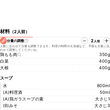
材料
（
2人前
）
2
分量の調整
人前
人数に合わせて分量を調整できます。料理の時間や火加減など、手順も分量に合
わせて調整してくださいね。
鶏もも肉
350g
白菜
400g
大根
400g
スープ
水
800ml
(A)料理酒
50ml
(A)鶏ガラスープの素
大さじ1
(B)みそ
大さじ3