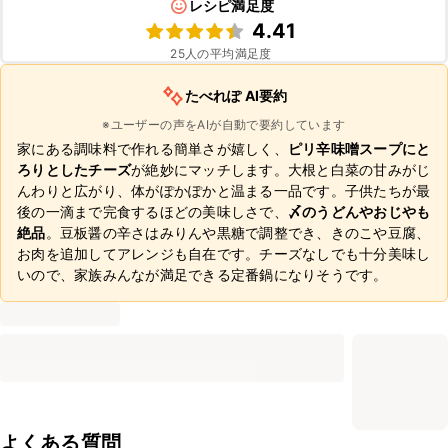
レシピ満足度
4.41
25
人の平均満足度
たべれぽ AI要約
※ユーザーの声をAIが自動で要約しています
家にある調味料で作れる簡単さが嬉しく、
ピリ辛味噌スープにと
ろりとしたチーズ
が絶妙にマッチします。大根と白菜の甘みがじ
んわりと広がり、体がぽかぽかと温まる一品です。子供たちが最
後の一滴まで完食するほどの美味しさで、
〆のうどんやおじやも
絶品
。豆板醤の辛さはみりんや黒糖で調整でき、きのこや豆腐、
お肉を追加してアレンジも自在です。チーズなしでも十分美味し
いので、家族みんなが満足できる定番鍋になりそうです。
よくある質問