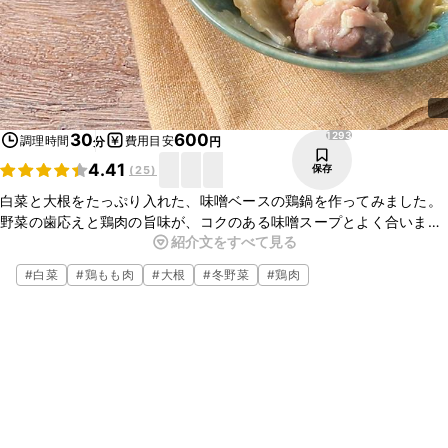
1293
30
600
調理時間
費用目安
分
円
4.41
保存
(
25
)
白菜と大根をたっぷり入れた、味噌ベースの鶏鍋を作ってみました。
野菜の歯応えと鶏肉の旨味が、コクのある味噌スープとよく合いま
紹介文をすべて見る
す。チーズを入れる事によって、旨味とコクが更に増します。お好み
の野菜を入れるとアレンジが広がります。是非お試しくださいね。
#
白菜
#
鶏もも肉
#
大根
#
冬野菜
#
鶏肉