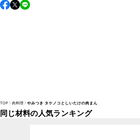
保存期間は冷蔵で当日中が目安です。なるべくお早めにお召
し上がりください。

A
※日持ちは目安です。
こちら
の注意事項をご確認の上、正し
TOP
肉料理
やみつき タケノコとしいたけの肉まん
同じ材料の人気ランキング