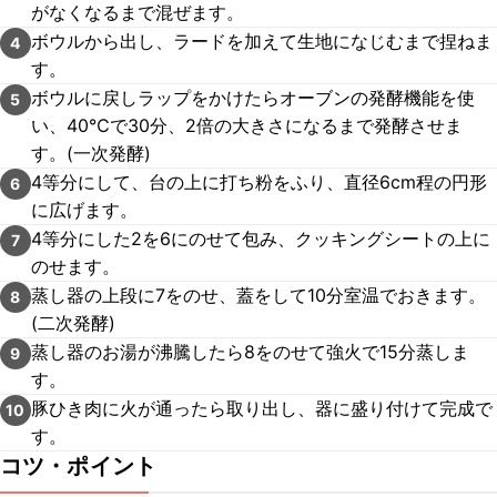
がなくなるまで混ぜます。
ボウルから出し、ラードを加えて生地になじむまで捏ねま
4
す。
ボウルに戻しラップをかけたらオーブンの発酵機能を使
5
い、40℃で30分、2倍の大きさになるまで発酵させま
す。(一次発酵)
4等分にして、台の上に打ち粉をふり、直径6cm程の円形
6
に広げます。
4等分にした2を6にのせて包み、クッキングシートの上に
7
のせます。
蒸し器の上段に7をのせ、蓋をして10分室温でおきます。
8
(二次発酵)
蒸し器のお湯が沸騰したら8をのせて強火で15分蒸しま
9
す。
豚ひき肉に火が通ったら取り出し、器に盛り付けて完成で
10
す。
コツ・ポイント