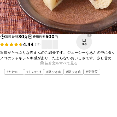
492
80
500
調理時間
費用目安
分
円
4.44
保存
(
11
)
旨味がたっぷりな肉まんのご紹介です。ジューシーなあんの中にタケ
ノコのシャキシャキ感があり、たまらないおいしさです。少し甘めの
紹介文をすべて見る
皮があんの味とよく合い、もう一口食べたくなる一品です。ぜひ作っ
てみてくださいね。
#
たけのこ
#
しいたけ
#
豚ひき肉
#
豚ひき肉
#
春野菜