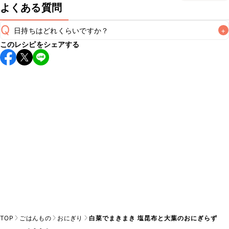
よくある質問
Q
日持ちはどれくらいですか？
+
このレシピをシェアする
保存期間は冷蔵で当日中が目安です。なるべくお早めにお召
し上がりください。

A
※日持ちは目安です。
こちら
の注意事項をご確認の上、正し
TOP
ごはんもの
おにぎり
白菜でまきまき 塩昆布と大葉のおにぎらず