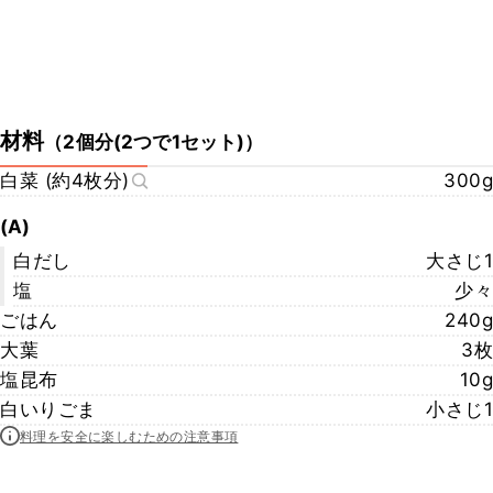
材料
（
2個分(2つで1セット)
）
白菜 (約4枚分)
300g
(A)
白だし
大さじ1
塩
少々
ごはん
240g
大葉
3枚
塩昆布
10g
白いりごま
小さじ1
料理を安全に楽しむための注意事項