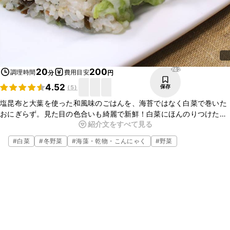
742
20
200
調理時間
費用目安
分
円
4.52
保存
(
5
)
塩昆布と大葉を使った和風味のごはんを、海苔ではなく白菜で巻いた
おにぎらず。見た目の色合いも綺麗で新鮮！白菜にほんのりつけた塩
紹介文をすべて見る
味がさっぱりと、ごはんともよく合います。朝ごはんや、蕎麦やそう
めんと一緒に食卓に並べたい一品です。
#
白菜
#
冬野菜
#
海藻・乾物・こんにゃく
#
野菜