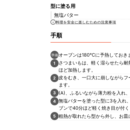
型に塗る用
無塩バター
料理を安全に楽しむための注意事項
手順
オーブンは180℃に予熱しておき
準備
さつまいもは、軽く湿らせたら耐
1
ほど加熱します。
皮をむき、一口大に崩しながらフ
2
ます。
(A)、ふるいながら薄力粉を入れ
3
無塩バターを塗った型に3を入れ
4
ブンで40分ほど軽く焼き目が付
粗熱が取れたら型から外し、お皿
5