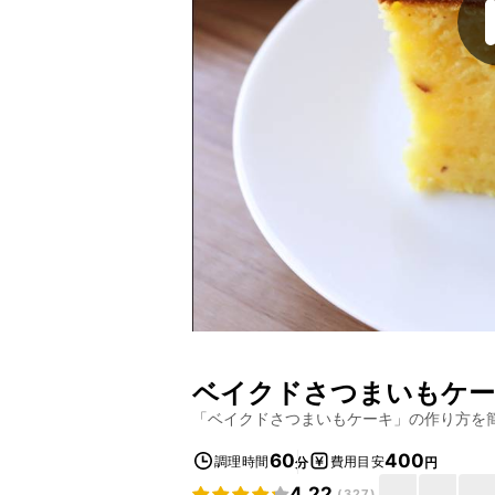
ベイクドさつまいもケ
「
ベイクドさつまいもケーキ
」の作り方を
60
400
調理時間
費用目安
分
円
4.22
(
327
)