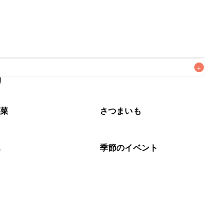
+
リ
なるべくお早めにお召し上がりください。

野菜
さつまいも
乳
季節のイベント