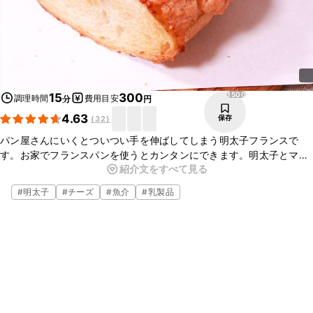
1500
15
300
調理時間
費用目安
分
円
4.63
保存
(
32
)
パン屋さんにいくとついつい手を伸ばしてしまう明太子フランスで
す。お家でフランスパンを使うとカンタンにできます。明太子とマヨ
紹介文をすべて見る
ネーズの組み合わせは最強です。やっぱり美味しいです。是非ご家庭
で作ってみてはいかがでしょうか。
#
明太子
#
チーズ
#
魚介
#
乳製品