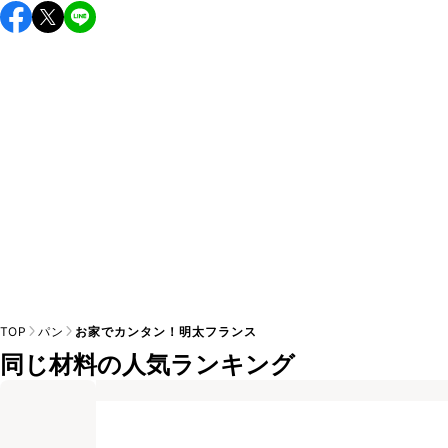
保存期間は冷蔵で当日中が目安です。なるべくお早めにお召
し上がりください。

A
※日持ちは目安です。
こちら
の注意事項をご確認の上、正し
TOP
パン
お家でカンタン！明太フランス
同じ材料の人気ランキング