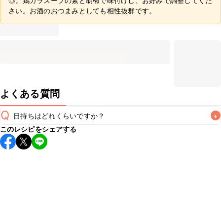
◎。鶏ガラスープの素と胡椒で味付けし、お好みで調整してくだ
さい。お酒のおつまみとしても相性抜群です。
よくある質問
Q
日持ちはどれくらいですか？
+
このレシピをシェアする
保存期間は冷蔵で2~3日が目安です。なるべくお早めにお召
し上がりください。

A
※日持ちは目安です。
こちら
の注意事項をご確認の上、正し