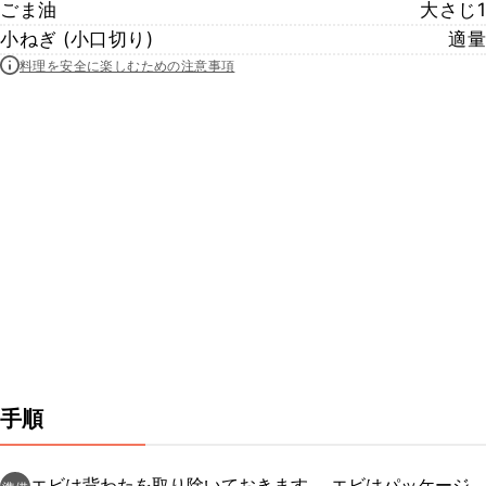
ごま油
大さじ1
小ねぎ (小口切り)
適量
料理を安全に楽しむための注意事項
手順
エビは背わたを取り除いておきます。 エビはパッケージ