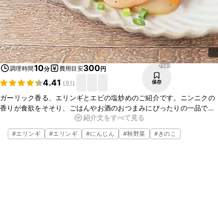
7149
10
300
調理時間
費用目安
分
円
4.41
保存
(
61
)
ガーリック香る、エリンギとエビの塩炒めのご紹介です。ニンニクの
香りが食欲をそそり、ごはんやお酒のおつまみにぴったりの一品で
紹介文をすべて見る
す。エリンギ以外にもえのきやしめじなどお好みのきのこを加えても
おいしく食べられますよ。ぜひ作ってみてくださいね。
#
エリンギ
#
エリンギ
#
にんじん
#
秋野菜
#
きのこ