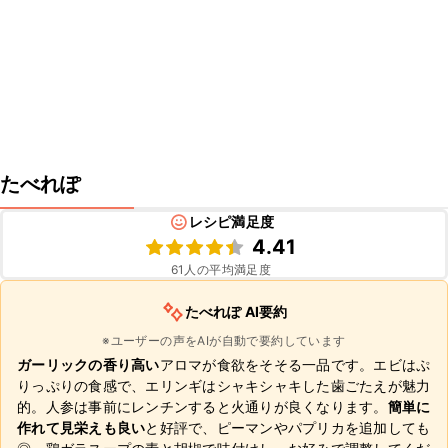
たべれぽ
レシピ満足度
4.41
61
人の平均満足度
たべれぽ AI要約
※ユーザーの声をAIが自動で要約しています
ガーリックの香り高い
アロマが食欲をそそる一品です。エビはぷ
りっぷりの食感で、エリンギはシャキシャキした歯ごたえが魅力
的。人参は事前にレンチンすると火通りが良くなります。
簡単に
作れて見栄えも良い
と好評で、ピーマンやパプリカを追加しても