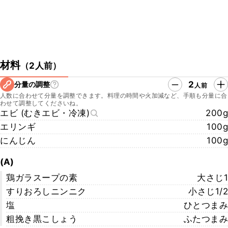
材料
（
2人前
）
2
分量の調整
人前
人数に合わせて分量を調整できます。料理の時間や火加減など、手順も分量に合
わせて調整してくださいね。
エビ (むきエビ・冷凍)
200g
エリンギ
100g
にんじん
100g
(A)
鶏ガラスープの素
大さじ1
すりおろしニンニク
小さじ1/2
塩
ひとつまみ
粗挽き黒こしょう
ふたつまみ