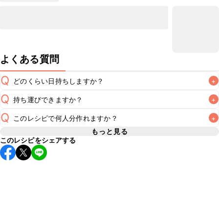
よくある質問
Q
どのくらい日持ちしますか？
+
Q
持ち運びできますか？
+
冷蔵で翌日中が目安です。トッピングはお召し上がりの直前
A
Q
このレシピで何人分作れますか？
+
要冷蔵のスイーツのため長時間のお持ち運びには不向きです
が、保冷剤を添えていただけば短時間でのお持ち運びは可能
もっと見る
A
このレシピをシェアする
6号(直径18cm)のケーキ型を使用する場合、6~8人分が目安
です。お持ち運びの際は保冷剤を添え、お持ち運び後はすぐ
A
です。お召し上がりになる人数に合わせてカット数をご変更