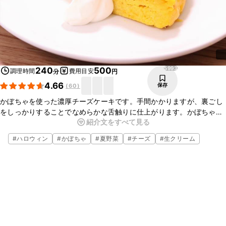
5993
240
500
調理時間
費用目安
分
円
4.66
保存
(
60
)
かぼちゃを使った濃厚チーズケーキです。手間かかりますが、裏ごし
をしっかりすることでなめらかな舌触りに仕上がります。かぼちゃの
紹介文をすべて見る
鮮やかな色合いが見た目もお洒落な一品です。おもてなしにもぴった
りですよ。喜ばれること間違いなし！ぜひ作ってみてくださいね。
#
ハロウィン
#
かぼちゃ
#
夏野菜
#
チーズ
#
生クリーム