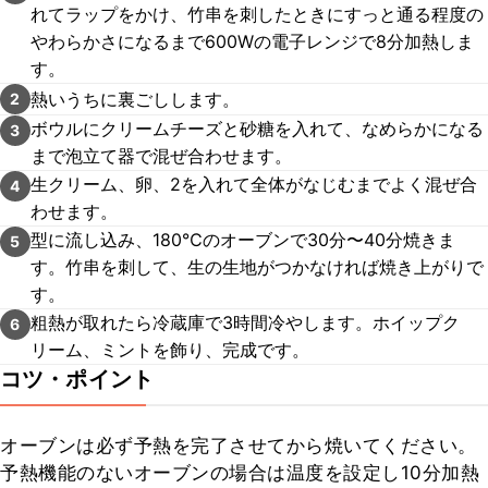
れてラップをかけ、竹串を刺したときにすっと通る程度の
やわらかさになるまで600Wの電子レンジで8分加熱しま
す。
熱いうちに裏ごしします。
2
ボウルにクリームチーズと砂糖を入れて、なめらかになる
3
まで泡立て器で混ぜ合わせます。
生クリーム、卵、2を入れて全体がなじむまでよく混ぜ合
4
わせます。
型に流し込み、180℃のオーブンで30分〜40分焼きま
5
す。竹串を刺して、生の生地がつかなければ焼き上がりで
す。
粗熱が取れたら冷蔵庫で3時間冷やします。ホイップク
6
リーム、ミントを飾り、完成です。
コツ・ポイント
オーブンは必ず予熱を完了させてから焼いてください。

予熱機能のないオーブンの場合は温度を設定し10分加熱