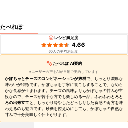
たべれぽ
レシピ満足度
4.66
60
人の平均満足度
たべれぽ AI要約
※ユーザーの声をAIが自動で要約しています
かぼちゃとチーズのコンビネーションが抜群
で、しっとり濃厚な
味わいが特徴です。かぼちゃを丁寧に裏ごしすることで、なめら
かな食感が生まれます。チーズの風味よりもかぼちゃの甘みが主
役なので、チーズが苦手な方でも楽しめる一品。
ふわふわとろと
ろの出来立て
と、しっかり冷やしたどっしりした食感の両方を味
わえるのも魅力です。砂糖を控えめにしても、かぼちゃの自然な
甘みで十分美味しく仕上がります。