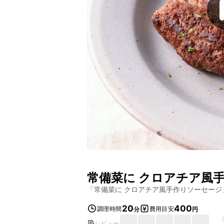
常備菜に クロアチア風
「
常備菜に クロアチア風手作りソーセージ
20
400
調理時間
費用目安
分
円
レビュー