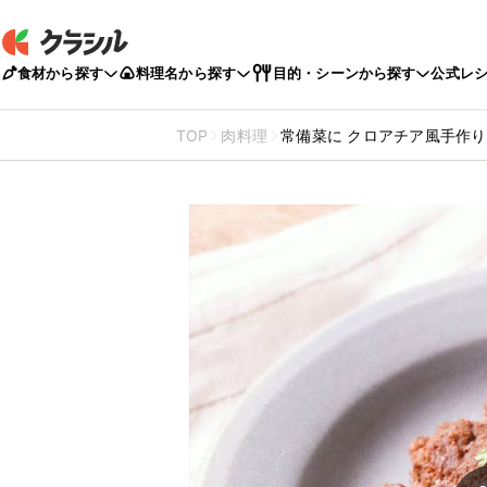
食材から探す
料理名から探す
目的・シーンから探す
公式レ
TOP
肉料理
常備菜に クロアチア風手作