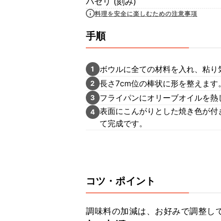
パセリ (刻み)
料理を安全に楽しむための注意事項
手順
ボウルに全ての材料を入れ、粘り
1
長さ7cm位の棒状に形を整えます
2
フライパンにオリーブオイルを熱
3
表面にこんがりとした焼き色が付
4
て完成です。
コツ・ポイント
調味料の加減は、お好みで調整し