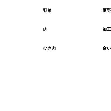
A
※日持ちは目安です。
こちら
野菜
夏
肉
加
ひき肉
合