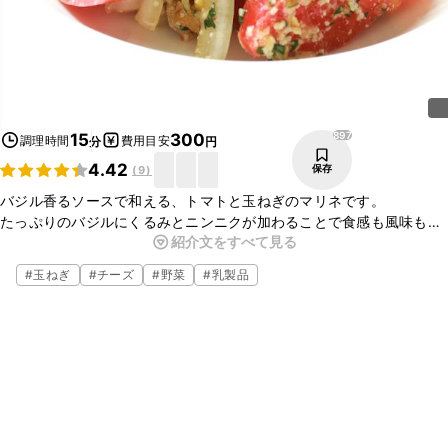
897
15
300
調理時間
費用目安
分
円
4.42
保存
(
9
)
バジル香るソースで和える、トマトと玉ねぎのマリネです。
たっぷりのバジルにくるみとニンニクが加わることで食感も風味もプ
紹介文をすべて見る
ラスされ、香り豊かなマリネに仕上がっています。
パンに乗せたり、お酒のおつまみとしてもオススメです。
#
玉ねぎ
#
チーズ
#
野菜
#
乳製品