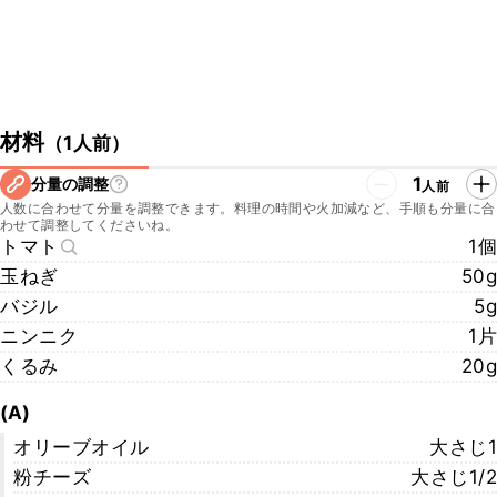
材料
（
1人前
）
1
分量の調整
人前
人数に合わせて分量を調整できます。料理の時間や火加減など、手順も分量に合
わせて調整してくださいね。
トマト
1個
玉ねぎ
50g
バジル
5g
ニンニク
1片
くるみ
20g
(A)
オリーブオイル
大さじ1
粉チーズ
大さじ1/2