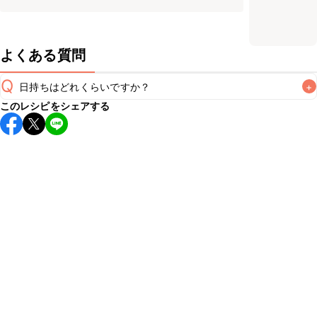
よくある質問
Q
日持ちはどれくらいですか？
+
このレシピをシェアする
保存期間は冷蔵で当日中が目安です。なるべくお早めにお召
し上がりください。

A
※日持ちは目安です。
こちら
の注意事項をご確認の上、正し