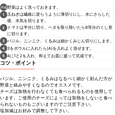
野菜はよく洗っておきます。
準備
玉ねぎは繊維に逆らうように薄切りにし、水にさらした
1
後、水気を切ります。
トマトは半分に切り、ヘタを取り除いたら8等分のくし形
2
に切ります。
バジル、ニンニク、くるみは細かくみじん切りにします。
3
3をボウルに入れたら(A)を入れよく混ぜます。
4
4に1と2を入れ、和えてお皿に盛って完成です。
5
コツ・ポイント
バジル、ニンニク、くるみはなるべく細かく刻んだ方が
野菜と絡みやすくなるのでオススメです。

チーズは加熱を行わなくても食べられるものを使用して
います。ご使用のチーズによっては加熱をしないと食べ
られないものもございますのでご注意下さい。

塩加減はお好みで調整して下さい。