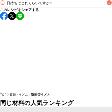
Q
日持ちはどれくらいですか？
+
このレシピをシェアする
こちらのレシピは出来たてをお召し上がりいただくことをお
すすめします。

A
※日持ちは目安です。
こちら
の注意事項をご確認の上、正し
TOP
麺類
うどん
鶏南蛮うどん
同じ材料の人気ランキング