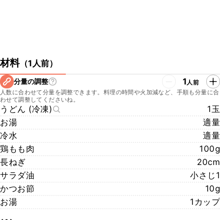
材料
（
1人前
）
1
分量の調整
人前
人数に合わせて分量を調整できます。料理の時間や火加減など、手順も分量に合
わせて調整してくださいね。
うどん (冷凍)
1玉
お湯
適量
冷水
適量
鶏もも肉
100g
長ねぎ
20cm
サラダ油
小さじ1
かつお節
10g
お湯
1カップ