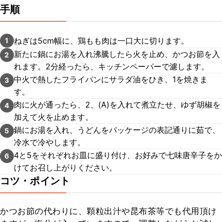
手順
ねぎは5cm幅に、鶏もも肉は一口大に切ります。
1
新たに鍋にお湯を入れ沸騰したら火を止め、かつお節を入
2
れます。2分経ったら、キッチンペーパーで濾します。
中火で熱したフライパンにサラダ油をひき、1を焼きま
3
す。
肉に火が通ったら、2、(A)を入れて煮立たせ、ゆず胡椒を
4
加えて火を止めます。
鍋にお湯を入れ、うどんをパッケージの表記通りに茹で、
5
冷水で冷やします。
4と5をそれぞれお皿に盛り付け、お好みで七味唐辛子をか
6
けてお召し上がりください。
コツ・ポイント
かつお節の代わりに、顆粒出汁や昆布茶等でも代用頂け