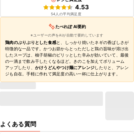
4.53
54
人の平均満足度
たべれぽ AI要約
※ユーザーの声をAIが自動で要約しています
鶏肉のぷりぷりとした食感
と、しっかり焼いたネギの香ばしさが
特徴的な一品です。かつお節からとっただしと鶏の旨味が溶け出
したスープは、柚子胡椒のピリッとした辛みが効いていて、最後
の一滴まで飲み干したくなるほど。きのこを加えてボリューム
アップしたり、
かけうどんやつけ麺にアレンジ
したりと、アレン
ジも自在。手軽に作れて満足度の高い一杯に仕上がります。
よくある質問