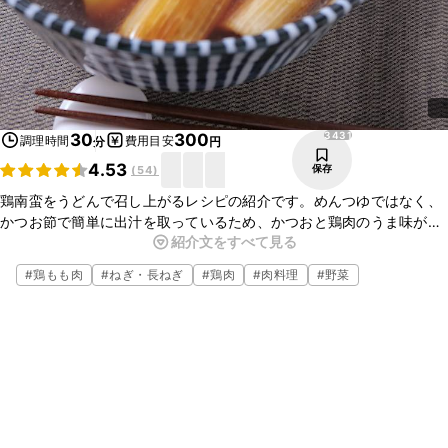
3431
30
300
調理時間
費用目安
分
円
4.53
保存
(
54
)
鶏南蛮をうどんで召し上がるレシピの紹介です。めんつゆではなく、
かつお節で簡単に出汁を取っているため、かつおと鶏肉のうま味が詰
紹介文をすべて見る
まったつけ汁になっています。ゆず胡椒でゆずの香りも手軽に楽しめ
るので、是非お試しください。
#
鶏もも肉
#
ねぎ・長ねぎ
#
鶏肉
#
肉料理
#
野菜