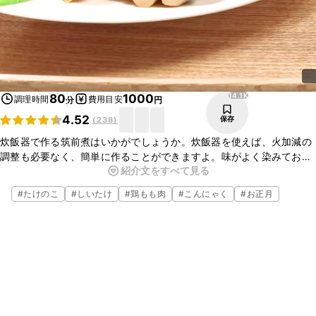
14.1K
80
1000
調理時間
費用目安
分
円
4.52
保存
(
238
)
炊飯器で作る筑前煮はいかがでしょうか。炊飯器を使えば、火加減の
調整も必要なく、簡単に作ることができますよ。味がよく染みておい
紹介文をすべて見る
しいので、ぜひお試しくださいね。
#
たけのこ
#
しいたけ
#
鶏もも肉
#
こんにゃく
#
お正月