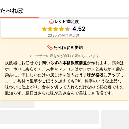
たべれぽ
レシピ満足度
4.52
238
人の平均満足度
たべれぽ AI要約
※ユーザーの声をAIが自動で要約しています
炊飯器にお任せで
手間いらずの本格派筑前煮
が作れます。鶏肉は
ホロホロに柔らかく、人参やレンコンはホクホクと柔らかく染み
染みに。干ししいたけの戻し汁を使うと
うま味が格段にアップ
し
ます。具材は里芋やごぼうを加えてもOK。料亭のような上品な
味わいに仕上がり、食材を切って入れるだけなので初心者でも失
敗知らず。翌日はさらに味が染み込んで美味しさ倍増です。