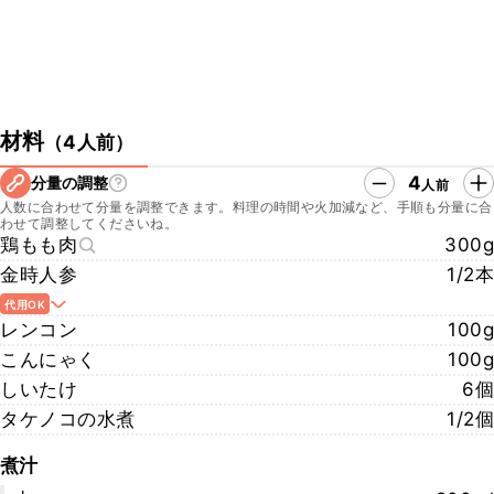
材料
（
4人前
）
4
分量の調整
人前
人数に合わせて分量を調整できます。料理の時間や火加減など、手順も分量に合
わせて調整してくださいね。
鶏もも肉
300g
金時人参
1/2本
代用OK
レンコン
100g
こんにゃく
100g
しいたけ
6個
タケノコの水煮
1/2個
煮汁