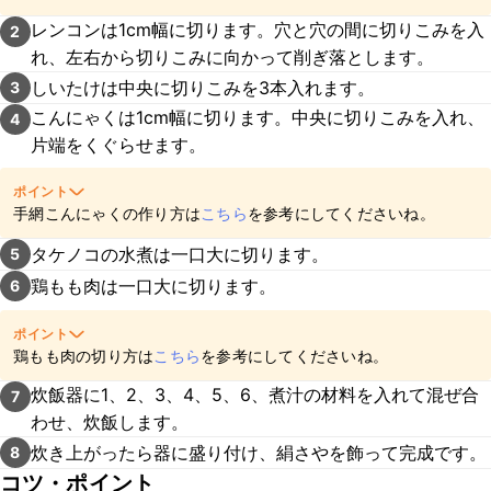
レンコンは1cm幅に切ります。穴と穴の間に切りこみを入
2
れ、左右から切りこみに向かって削ぎ落とします。
しいたけは中央に切りこみを3本入れます。
3
こんにゃくは1cm幅に切ります。中央に切りこみを入れ、
4
片端をくぐらせます。
ポイント
手網こんにゃくの作り方は
こちら
を参考にしてくださいね。
タケノコの水煮は一口大に切ります。
5
鶏もも肉は一口大に切ります。
6
ポイント
鶏もも肉の切り方は
こちら
を参考にしてくださいね。
炊飯器に1、2、3、4、5、6、煮汁の材料を入れて混ぜ合
7
わせ、炊飯します。
炊き上がったら器に盛り付け、絹さやを飾って完成です。
8
コツ・ポイント