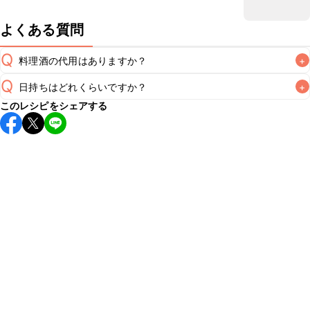
よくある質問
Q
料理酒の代用はありますか？
+
Q
日持ちはどれくらいですか？
+
A
このレシピをシェアする
保存期間は冷蔵で翌日中が目安です。なるべくお早めにお召
し上がりください。

A
※日持ちは目安です。
こちら
の注意事項をご確認の上、正し