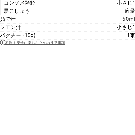
コンソメ顆粒
小さじ1
黒こしょう
適量
茹で汁
50ml
レモン汁
小さじ1
パクチー (15g)
1束
料理を安全に楽しむための注意事項