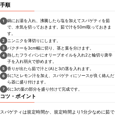
手順
鍋にお湯を入れ、沸騰したら塩を加えてスパゲティを茹
1
で、水気を切っておきます。茹で汁を50ml取っておきま
す。
ニンニクを薄切りにします。
2
パクチーを3cm幅に切り、茎と葉を分けます。
3
熱したフライパンにオリーブオイルを入れ2と輪切り唐辛
4
子を入れ弱火で炒めます。
香りが出たら茹で汁と(A)と3の茎を入れます。
5
5に1とレモン汁を加え、スパゲティにソースが良く絡んだ
6
ら器に盛り付けます。
6に3の葉の部分を盛り付けて完成です。
7
コツ・ポイント
スパゲティは規定時間か、規定時間より1分少なめに茹で