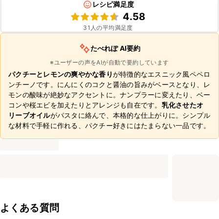
レシピ満足度
4.58
31
人の平均満足度
たべれぽ AI要約
※ユーザーの声をAIが自動で要約しています
パクチーとレモンの爽やかな香り
が特徴的なエスニック風ペペロ
ンチーノです。にんにくのコクと醤油の旨みがベースとなり、レ
モンの酸味が絶妙なアクセントに。ナンプラーに変えたり、ベー
コンや桜エビを加えたりとアレンジも自在です。
乳化させたオ
リーブオイル
がパスタに絡んで、本格的な仕上がりに。シンプル
な材料で手軽に作れる、パクチー好きにはたまらない一品です。
よくある質問