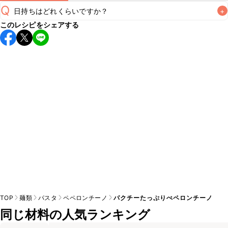
Q
日持ちはどれくらいですか？
+
このレシピをシェアする
こちらのレシピは出来たてをお召し上がりいただくことをお
すすめします。

A
※日持ちは目安です。
こちら
の注意事項をご確認の上、正し
TOP
麺類
パスタ
ペペロンチーノ
パクチーたっぷりぺペロンチーノ
同じ材料の人気ランキング