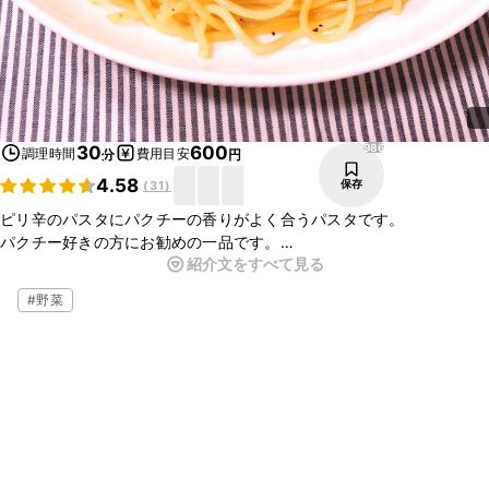
986
30
600
調理時間
費用目安
分
円
4.58
保存
(
31
)
ピリ辛のパスタにパクチーの香りがよく合うパスタです。
パクチー好きの方にお勧めの一品です。
紹介文をすべて見る
レモン汁を加えることによりさわやかな仕上がりになります。
簡単に出来るのでお昼ご飯に作ってみてはいかがでしょうか。
#
野菜